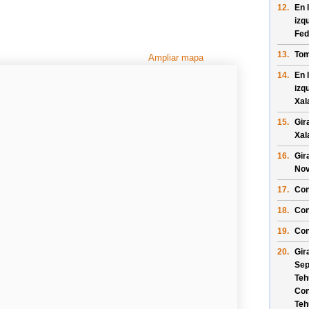
12.
En 
izq
Fed
13.
Tom
Ampliar mapa
14.
En 
izq
Xal
15.
Gir
Xal
16.
Gir
Nov
17.
Con
18.
Con
19.
Con
20.
Gir
Sep
Teh
Con
Teh