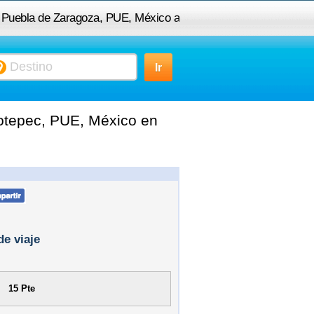
a Puebla de Zaragoza, PUE, México a
75680 Tlacotepec, PUE, México
otepec, PUE, México en
de viaje
15 Pte