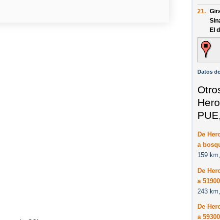
21.
Gir
Sin
El 
Datos de
Otro
Hero
PUE,
De Her
a bosqu
159 km,
De Her
a 51900
243 km,
De Her
a 5930