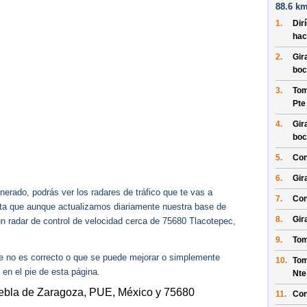
88.6 km
1.
Dir
hac
2.
Gir
boc
3.
Tom
Pte
4.
Gir
boc
5.
Con
6.
Gir
erado, podrás ver los radares de tráfico que te vas a
7.
Con
enta que aunque actualizamos diariamente nuestra base de
8.
Gir
gún radar de control de velocidad cerca de 75680 Tlacotepec,
9.
Tom
ue no es correcto o que se puede mejorar o simplemente
10.
Tom
 en el pie de esta página.
Nte
uebla de Zaragoza, PUE, México y 75680
11.
Con