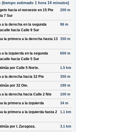
 (
tiempo estimado
1 hora 14 minutos)
ígete hacia el
noroeste
en
15 Pte
200 m
ia
7 Sur
a a la derecha en la segunda
96 m
acalle hacia
Calle 9 Sur
a la primera a la derecha hasta
13
350 m
a a la izquierda en la segunda
600 m
acalle hacia
Calle 5 Sur
tinúa por
Calle 5 Norte
.
1.5 km
a a la derecha hacia
32 Pte
350 m
tinúa por
32 Ote
.
190 m
a a la derecha hacia
Calle 2 Nte
100 m
a la primera a la izquierda
34 m
a la primera a la izquierda hasta
2
1.1 km
tinúa por
I. Zaragoza
.
3.1 km