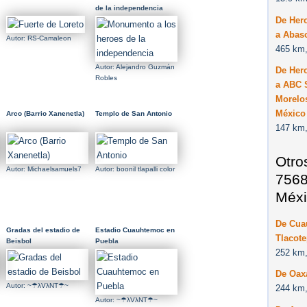
de la independencia
De Her
a Abas
Autor: RS-Camaleon
465 km,
Autor: Alejandro Guzmán
De Her
Robles
a ABC S
Morelos
México
Arco (Barrio Xanenetla)
Templo de San Antonio
147 km,
Otro
Autor: Michaelsamuels7
Autor: boonil tlapalli color
7568
Méxi
De Cuau
Gradas del estadio de
Estadio Cuauhtemoc en
Tlacot
Beisbol
Puebla
252 km,
De Oax
Autor: ~☂λVλNT☂~
244 km,
Autor: ~☂λVλNT☂~