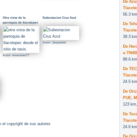
De Azu
Tlacot
56.3 km
Otra vista de la
Subestacion Cruz Azul
parroquia de tlacotepec
De Teh
desde el sitio de taxis.
Tlacot
39.3 km
Autor: Jaepatriot
De Her
a 7568
Autor: reneomar77
88.6 km
De TE
Tlacot
24.5 km
De Oriz
PUE, M
123 km,
De Tec
Tlacot
 el copyright de sus autores
24.6 km
De Oriz