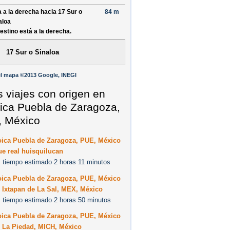
a a la derecha hacia
17 Sur o
84 m
aloa
destino está a la derecha.
17 Sur o Sinaloa
l mapa ©2013 Google, INEGI
s viajes con origen en
ica Puebla de Zaragoza,
 México
oica Puebla de Zaragoza, PUE, México
e real huisquilucan
 tiempo estimado 2 horas 11 minutos
oica Puebla de Zaragoza, PUE, México
 Ixtapan de La Sal, MEX, México
 tiempo estimado 2 horas 50 minutos
oica Puebla de Zaragoza, PUE, México
0 La Piedad, MICH, México