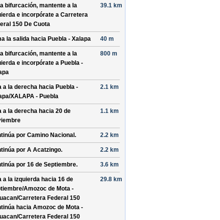
la bifurcación, mantente a la
39.1 km
uierda e incorpórate a
Carretera
eral 150 De Cuota
a la salida hacia
Puebla - Xalapa
40 m
la bifurcación, mantente a la
800 m
uierda e incorpórate a
Puebla -
apa
a a la derecha hacia
Puebla -
2.1 km
apa/
XALAPA - Puebla
a a la derecha hacia
20 de
1.1 km
iembre
tinúa por
Camino Nacional
.
2.2 km
tinúa por
A Acatzingo
.
2.2 km
tinúa por
16 de Septiembre
.
3.6 km
a a la izquierda hacia
16 de
29.8 km
tiembre/
Amozoc de Mota -
uacan/
Carretera Federal 150
tinúa hacia Amozoc de Mota -
uacan/
Carretera Federal 150