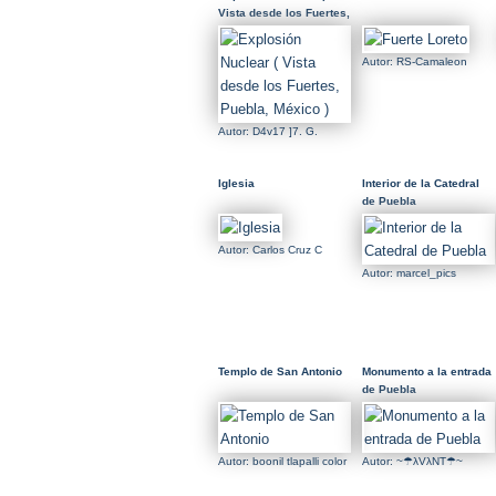
Vista desde los Fuertes,
Puebla, México )
Autor: RS-Camaleon
Autor: D4v17 ]7. G.
Iglesia
Interior de la Catedral
de Puebla
Autor: Carlos Cruz C
Autor: marcel_pics
Templo de San Antonio
Monumento a la entrada
de Puebla
Autor: boonil tlapalli color
Autor: ~☂λVλNT☂~