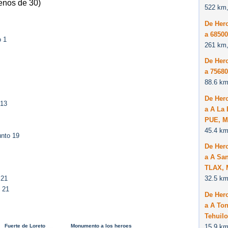
enos de 30)
522 km,
De Her
a 6850
o 1
261 km,
De Her
a 7568
88.6 km
De Her
 13
a A La 
PUE, M
45.4 km
unto 19
De Her
a A San
TLAX, 
 21
32.5 km
 21
De Her
a A Ton
Tehuil
15.9 km
Fuerte de Loreto
Monumento a los heroes