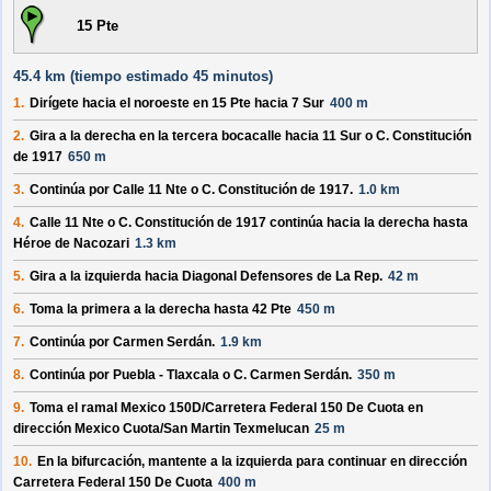
15 Pte
45.4 km (
tiempo estimado
45 minutos)
1.
Dirígete hacia el
noroeste
en
15 Pte
hacia
7 Sur
400 m
2.
Gira a la derecha en la tercera bocacalle hacia
11 Sur o C. Constitución
de 1917
650 m
3.
Continúa por
Calle 11 Nte o C. Constitución de 1917
.
1.0 km
4.
Calle 11 Nte o C. Constitución de 1917
continúa hacia la derecha hasta
Héroe de Nacozari
1.3 km
5.
Gira a la izquierda hacia
Diagonal Defensores de La Rep.
42 m
6.
Toma la primera a la derecha hasta
42 Pte
450 m
7.
Continúa por
Carmen Serdán
.
1.9 km
8.
Continúa por
Puebla - Tlaxcala o C. Carmen Serdán
.
350 m
9.
Toma el ramal
Mexico 150D/
Carretera Federal 150 De Cuota
en
dirección
Mexico Cuota/
San Martin Texmelucan
25 m
10.
En la bifurcación, mantente a la izquierda para continuar en dirección
Carretera Federal 150 De Cuota
400 m