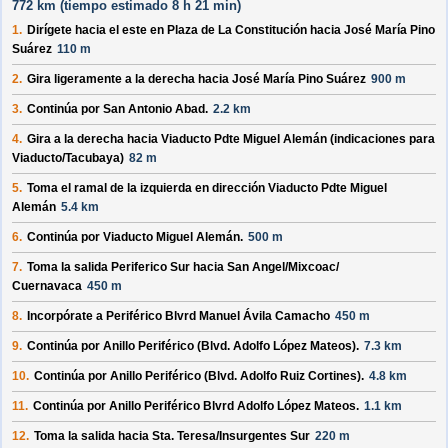
772 km (
tiempo estimado
8 h 21 min)
1.
Dirígete hacia el
este
en
Plaza de La Constitución
hacia
José María Pino
Suárez
110 m
2.
Gira ligeramente a la derecha hacia
José María Pino Suárez
900 m
3.
Continúa por
San Antonio Abad
.
2.2 km
4.
Gira a la derecha hacia
Viaducto Pdte Miguel Alemán
(indicaciones para
Viaducto/
Tacubaya
)
82 m
5.
Toma el ramal de la izquierda en dirección
Viaducto Pdte Miguel
Alemán
5.4 km
6.
Continúa por
Viaducto Miguel Alemán
.
500 m
7.
Toma la salida
Periferico Sur
hacia
San Angel/
Mixcoac/
Cuernavaca
450 m
8.
Incorpórate a
Periférico Blvrd Manuel Ávila Camacho
450 m
9.
Continúa por
Anillo Periférico (Blvd. Adolfo López Mateos)
.
7.3 km
10.
Continúa por
Anillo Periférico (Blvd. Adolfo Ruiz Cortines)
.
4.8 km
11.
Continúa por
Anillo Periférico Blvrd Adolfo López Mateos
.
1.1 km
12.
Toma la salida hacia
Sta. Teresa/
Insurgentes Sur
220 m