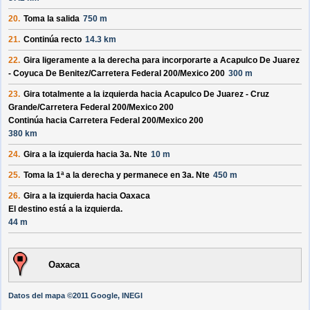
20.
Toma la salida
750 m
21.
Continúa recto
14.3 km
22.
Gira ligeramente a la derecha para incorporarte a
Acapulco De Juarez
- Coyuca De Benitez/
Carretera Federal 200/
Mexico 200
300 m
23.
Gira totalmente a la izquierda hacia
Acapulco De Juarez - Cruz
Grande/
Carretera Federal 200/
Mexico 200
Continúa hacia Carretera Federal 200/
Mexico 200
380 km
24.
Gira a la izquierda hacia
3a. Nte
10 m
25.
Toma la 1ª a la derecha y permanece en
3a. Nte
450 m
26.
Gira a la izquierda hacia
Oaxaca
El destino está a la izquierda.
44 m
Oaxaca
Datos del mapa ©2011 Google, INEGI