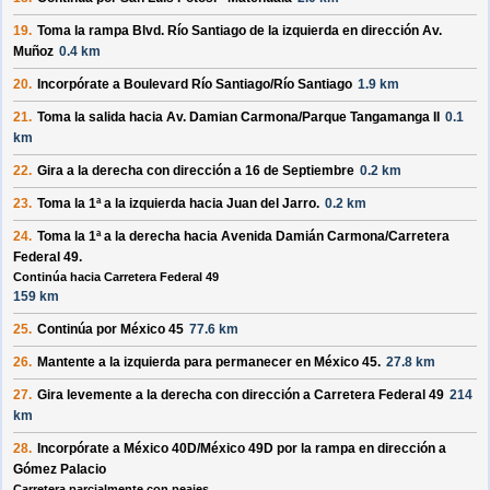
19.
Toma la rampa
Blvd. Río Santiago
de la
izquierda
en dirección
Av.
Muñoz
0.4 km
20.
Incorpórate a
Boulevard Río Santiago/Río Santiago
1.9 km
21.
Toma la salida hacia
Av. Damian Carmona/Parque Tangamanga II
0.1
km
22.
Gira a la
derecha
con dirección a
16 de Septiembre
0.2 km
23.
Toma la 1ª a la
izquierda
hacia
Juan del Jarro
.
0.2 km
24.
Toma la 1ª a la
derecha
hacia
Avenida Damián Carmona/Carretera
Federal 49
.
Continúa hacia Carretera Federal 49
159 km
25.
Continúa por
México 45
77.6 km
26.
Mantente a la
izquierda
para permanecer en
México 45
.
27.8 km
27.
Gira levemente a la
derecha
con dirección a
Carretera Federal 49
214
km
28.
Incorpórate a
México 40D/México 49D
por la rampa en dirección a
Gómez Palacio
Carretera parcialmente con peajes