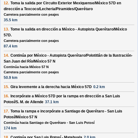
12.
Toma la salida por
Circuito Exterior Mexiquense/México 57D
en
dirección a
Texcoco/Lecheria/Piramides/Querétaro
Carretera parcialmente con peajes
35.5 km
13.
Tome la salida en dirección a
México - Autopista Querétaro/México
57D
.
Carretera parcialmente con peajes
87.4 km
14.
Continúa por
México - Autopista Querétaro/Polotitlán de la Ilustración-
San Juan del Río/México 57 N
Continúa hacia México 57 N
Carretera parcialmente con peajes
50.9 km
15.
Gira levemente a la
derecha
hacia
México 57D
0.2 km
16.
Incorpórate a
México 57D
por la rampa en dirección a
San Luis
Potosí/S. M. de Allende
37.1 km
17.
Toma la rampa e incorpórate a
Santiago de Querétaro - San Luis
Potosí/México 57 N
Continúa hacia Santiago de Querétaro - San Luis Potosí
174 km
18.
Continúa por
San Luis Potosí - Matehuala
2.0 km