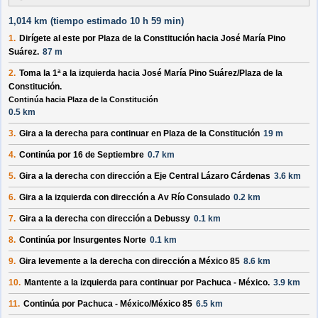
1,014 km (
tiempo estimado
10 h 59 min)
1.
Dirígete al
este
por
Plaza de la Constitución
hacia
José María Pino
Suárez
.
87 m
2.
Toma la 1ª a la
izquierda
hacia
José María Pino Suárez/Plaza de la
Constitución
.
Continúa hacia Plaza de la Constitución
0.5 km
3.
Gira a la
derecha
para continuar en
Plaza de la Constitución
19 m
4.
Continúa por
16 de Septiembre
0.7 km
5.
Gira a la
derecha
con dirección a
Eje Central Lázaro Cárdenas
3.6 km
6.
Gira a la
izquierda
con dirección a
Av Río Consulado
0.2 km
7.
Gira a la
derecha
con dirección a
Debussy
0.1 km
8.
Continúa por
Insurgentes Norte
0.1 km
9.
Gira levemente a la
derecha
con dirección a
México 85
8.6 km
10.
Mantente a la
izquierda
para continuar por
Pachuca - México
.
3.9 km
11.
Continúa por
Pachuca - México/México 85
6.5 km