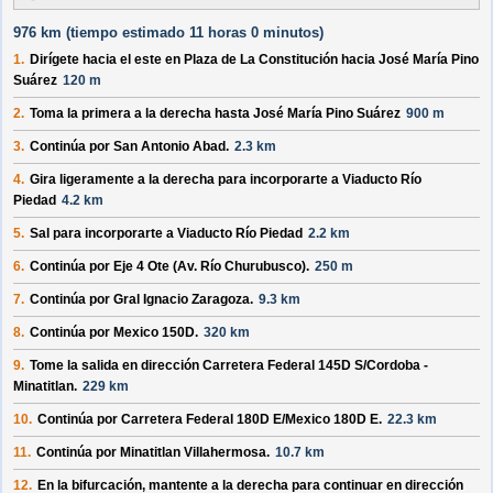
976 km (
tiempo estimado
11 horas 0 minutos)
1.
Dirígete hacia el
este
en
Plaza de La Constitución
hacia
José María Pino
Suárez
120 m
2.
Toma la primera a la derecha hasta
José María Pino Suárez
900 m
3.
Continúa por
San Antonio Abad
.
2.3 km
4.
Gira ligeramente a la derecha para incorporarte a
Viaducto Río
Piedad
4.2 km
5.
Sal para incorporarte a
Viaducto Río Piedad
2.2 km
6.
Continúa por
Eje 4 Ote (Av. Río Churubusco)
.
250 m
7.
Continúa por
Gral Ignacio Zaragoza
.
9.3 km
8.
Continúa por
Mexico 150D
.
320 km
9.
Tome la salida en dirección
Carretera Federal 145D S/
Cordoba -
Minatitlan
.
229 km
10.
Continúa por
Carretera Federal 180D E/
Mexico 180D E
.
22.3 km
11.
Continúa por
Minatitlan Villahermosa
.
10.7 km
12.
En la bifurcación, mantente a la derecha para continuar en dirección