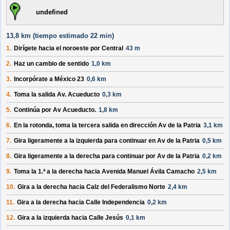
undefined
13,8 km (
tiempo estimado
22 min)
1.
Dirígete hacia el
noroeste
por
Central
43 m
2.
Haz un
cambio de sentido
1,0 km
3.
Incorpórate a
México 23
0,6 km
4.
Toma la salida
Av. Acueducto
0,3 km
5.
Continúa por
Av Acueducto
.
1,8 km
6.
En la rotonda, toma la
tercera
salida en dirección
Av de la Patria
3,1 km
7.
Gira ligeramente a la
izquierda
para continuar en
Av de la Patria
0,5 km
8.
Gira ligeramente a la
derecha
para continuar por
Av de la Patria
0,2 km
9.
Toma la 1.ª a la
derecha
hacia
Avenida Manuel Ávila Camacho
2,5 km
10.
Gira a la
derecha
hacia
Calz del Federalismo Norte
2,4 km
11.
Gira a la
derecha
hacia
Calle Independencia
0,2 km
12.
Gira a la
izquierda
hacia
Calle Jesús
0,1 km