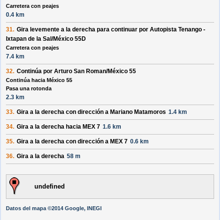
Carretera con peajes
0.4 km
31.
Gira levemente a la
derecha
para continuar por
Autopista Tenango -
Ixtapan de la Sal/México 55D
Carretera con peajes
7.4 km
32.
Continúa por
Arturo San Roman/México 55
Continúa hacia México 55
Pasa una rotonda
2.3 km
33.
Gira a la
derecha
con dirección a
Mariano Matamoros
1.4 km
34.
Gira a la
derecha
hacia
MEX 7
1.6 km
35.
Gira a la
derecha
con dirección a
MEX 7
0.6 km
36.
Gira a la
derecha
58 m
undefined
Datos del mapa ©2014 Google, INEGI