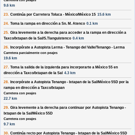
Carretera con peajes
9.6 km
23.
Continúa por
Carretera Toluca - México/México 15
15.6 km
24.
Toma la rampa en dirección a
Sn. M. Atenco
0.1 km
25.
Gira levemente a la
derecha
para acceder a la rampa en dirección a
Taxco/Ixtapan de la Sal/S.Tianguistenco
0.4 km
26.
Incorpórate a
Autopista Lerma - Tenango del Valle/Tenango - Lerma
Carretera parcialmente con peajes
19.6 km
27.
Toma la salida de la
izquierda
para incorporarte a
México 55
en
dirección a
Taxco/Ixtapan de la Sal
4.3 km
28.
Incorpórate a
Autopista Tenango - Ixtapan de la Sal/México 55D
por la
rampa en dirección a
Taxco/Ixtapan
Carretera con peajes
22.7 km
29.
Gira levemente a la
derecha
para continuar por
Autopista Tenango -
Ixtapan de la Sal/México 55D
Carretera con peajes
9.7 km
30.
Continúa recto por
Autopista Tenango - Ixtapan de la Sal/México 55D