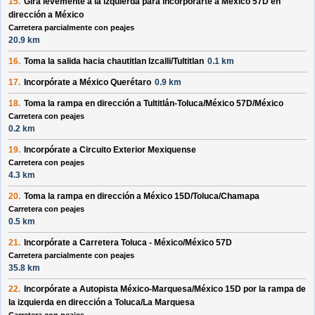
15.
Gira levemente a la
izquierda
para incorporarte a
México 57D
en
dirección a
México
Carretera parcialmente con peajes
20.9 km
16.
Toma la salida hacia
chautitlan Izcalli/Tultitlan
0.1 km
17.
Incorpórate a
México Querétaro
0.9 km
18.
Toma la rampa en dirección a
Tultitlán-Toluca/México 57D/México
Carretera con peajes
0.2 km
19.
Incorpórate a
Circuito Exterior Mexiquense
Carretera con peajes
4.3 km
20.
Toma la rampa en dirección a
México 15D/Toluca/Chamapa
Carretera con peajes
0.5 km
21.
Incorpórate a
Carretera Toluca - México/México 57D
Carretera parcialmente con peajes
35.8 km
22.
Incorpórate a
Autopista México-Marquesa/México 15D
por la rampa de
la
izquierda
en dirección a
Toluca/La Marquesa