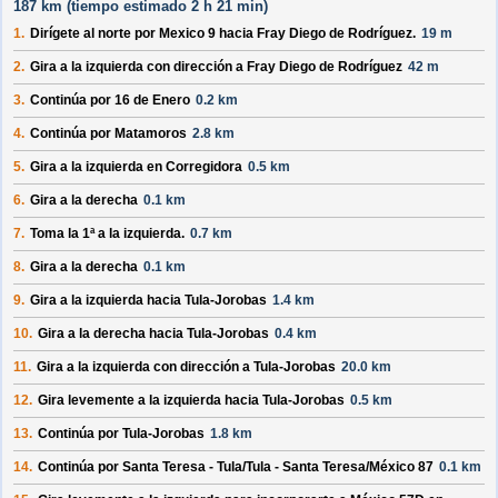
187 km (
tiempo estimado
2 h 21 min)
1.
Dirígete al
norte
por
Mexico 9
hacia
Fray Diego de Rodríguez
.
19 m
2.
Gira a la
izquierda
con dirección a
Fray Diego de Rodríguez
42 m
3.
Continúa por
16 de Enero
0.2 km
4.
Continúa por
Matamoros
2.8 km
5.
Gira a la
izquierda
en
Corregidora
0.5 km
6.
Gira a la
derecha
0.1 km
7.
Toma la 1ª a la
izquierda
.
0.7 km
8.
Gira a la
derecha
0.1 km
9.
Gira a la
izquierda
hacia
Tula-Jorobas
1.4 km
10.
Gira a la
derecha
hacia
Tula-Jorobas
0.4 km
11.
Gira a la
izquierda
con dirección a
Tula-Jorobas
20.0 km
12.
Gira levemente a la
izquierda
hacia
Tula-Jorobas
0.5 km
13.
Continúa por
Tula-Jorobas
1.8 km
14.
Continúa por
Santa Teresa - Tula/Tula - Santa Teresa/México 87
0.1 km