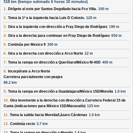
518 km (
tiempo estimado
6 horas 10 minutos)
1.
Dirígete al
este
por
Santos Degollado
hacia
Fco Villa
.
100 m
2.
Toma la 1ª a la izquierda hacia
Luis D Colosio
.
120 m
3.
Gira a la izquierda con dirección a
Fray Diego de Rodríguez
190 m
4.
Gira a la derecha para continuar en
Fray Diego de Rodríguez
650 m
5.
Continúa por
Mexico 9
300 m
6.
Gira a la derecha con dirección a
Arco Norte
22 m
7.
Toma la rampa en dirección a
Querétaro/
México M-40D
400 m
8.
Incorpórate a
Arco Norte
Carretera parcialmente con peajes
86.2 km
9.
Toma la rampa en dirección a
Guadalajara/
México 15D/
Morelia
1.0 km
10.
Gira levemente a la derecha con dirección a
Carretera Federal 15 de
Cuota
(indicaciones para
México 15D/
Maravatío
)
125 km
11.
Toma la salida hacia
Morelia/
Lázaro Cárdenas
1.0 km
12.
Continúa recto
3.7 km
13.
Toma la rampa en dirección a
Morelia
1.8 km