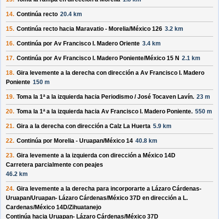
14.
Continúa recto
20.4 km
15.
Continúa recto hacia
Maravatio - Morelia/
México 126
3.2 km
16.
Continúa por
Av Francisco I. Madero Oriente
3.4 km
17.
Continúa por
Av Francisco I. Madero Poniente/
México 15 N
2.1 km
18.
Gira levemente a la derecha con dirección a
Av Francisco I. Madero
Poniente
150 m
19.
Toma la 1ª a la izquierda hacia
Periodismo /
José Tocaven Lavín
.
23 m
20.
Toma la 1ª a la izquierda hacia
Av Francisco I. Madero Poniente
.
550 m
21.
Gira a la derecha con dirección a
Calz La Huerta
5.9 km
22.
Continúa por
Morelia - Uruapan/
México 14
40.8 km
23.
Gira levemente a la izquierda con dirección a
México 14D
Carretera parcialmente con peajes
46.2 km
24.
Gira levemente a la derecha para incorporarte a
Lázaro Cárdenas-
Uruapan/
Uruapan- Lázaro Cárdenas/
México 37D
en dirección a
L.
Cardenas/
México 14D/
Zihuatanejo
Continúa hacia Uruapan- Lázaro Cárdenas/
México 37D