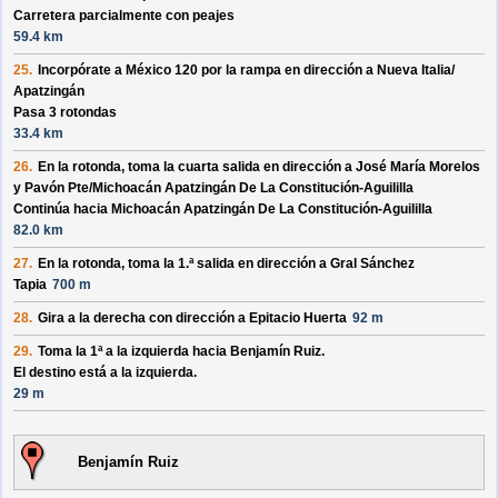
Carretera parcialmente con peajes
59.4 km
25.
Incorpórate a
México 120
por la rampa en dirección a
Nueva Italia/
Apatzingán
Pasa 3 rotondas
33.4 km
26.
En la rotonda, toma la
cuarta
salida en dirección a
José María Morelos
y Pavón Pte/
Michoacán Apatzingán De La Constitución-Aguililla
Continúa hacia Michoacán Apatzingán De La Constitución-Aguililla
82.0 km
27.
En la rotonda, toma la
1.ª
salida en dirección a
Gral Sánchez
Tapia
700 m
28.
Gira a la derecha con dirección a
Epitacio Huerta
92 m
29.
Toma la 1ª a la izquierda hacia
Benjamín Ruiz
.
El destino está a la izquierda.
29 m
Benjamín Ruiz