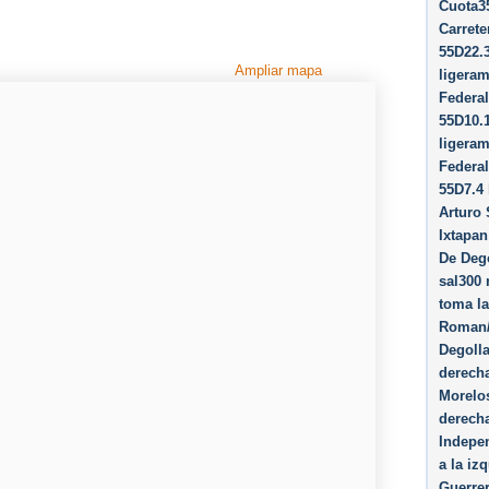
Cuota35
Carrete
55D22.3
Ampliar mapa
ligeram
Federal
55D10.1
ligeram
Federal
55D7.4
Arturo
Ixtapan
De Dego
sal300 
toma la
Roman/​
Degolla
derecha
Morelos
derech
Indepe
a la iz
Guerrer