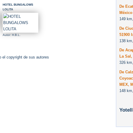
HOTEL BUNGALOWS
De Ecat
LOLITA
México
149 km,
De Ciu
51900 I
Autor: H.B.L.
138 km,
De Aca
La Sal
 el copyright de sus autores
326 km,
De Cal
Coyoacá
MEX, M
148 km,
Yotel