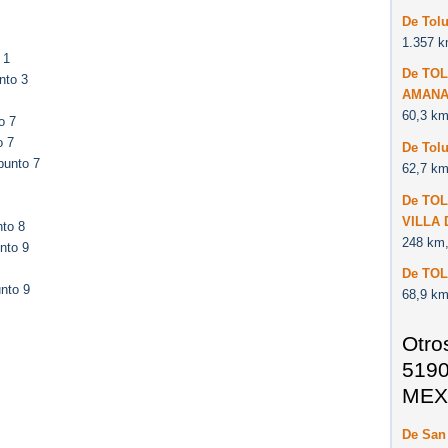
De Tol
1.357 k
 1
De TOL
nto 3
AMANA
60,3 km
o 7
o 7
De Tolu
punto 7
62,7 km
De TO
VILLA 
nto 8
248 km,
nto 9
De TOL
nto 9
68,9 km
Otro
5190
MEX
De San