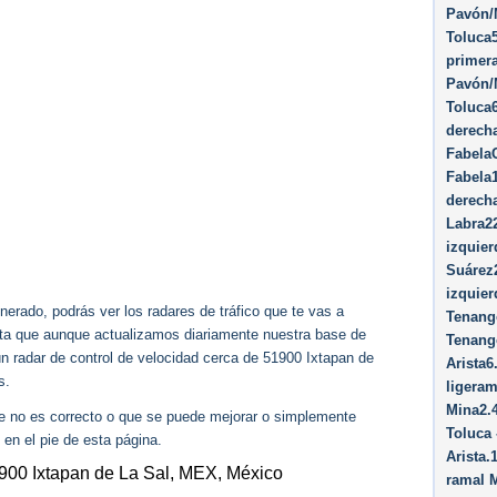
Pavón/​
Toluca
primera
Pavón/​
Toluca6
derecha
FabelaC
Fabela1
derech
Labra22
izquier
Suárez2
izquier
erado, podrás ver los radares de tráfico que te vas a
Tenango
enta que aunque actualizamos diariamente nuestra base de
Tenang
ún radar de control de velocidad cerca de 51900 Ixtapan de
Arista6
s.
ligeram
Mina2.
ue no es correcto o que se puede mejorar o simplemente
Toluca
 en el pie de esta página.
Arista.
1900 Ixtapan de La Sal, MEX, México
ramal M