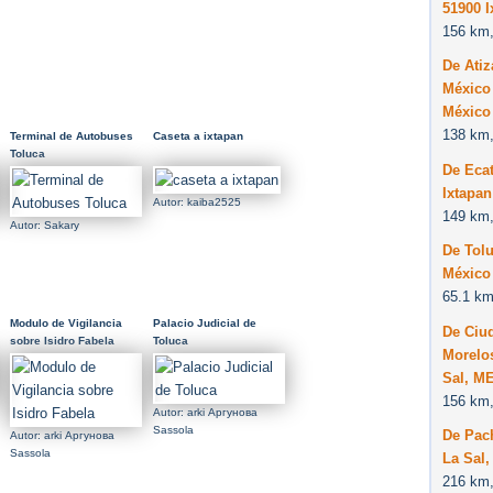
51900 I
156 km,
De Atiz
México 
México
138 km,
Terminal de Autobuses
Caseta a ixtapan
Toluca
De Eca
Ixtapan
Autor: kaiba2525
149 km,
Autor: Sakary
De Tolu
México
65.1 km
Modulo de Vigilancia
Palacio Judicial de
De Ciu
sobre Isidro Fabela
Toluca
Morelos
Sal, M
156 km,
Autor: arki Аргунова
Sassola
De Pac
Autor: arki Аргунова
Sassola
La Sal
216 km,