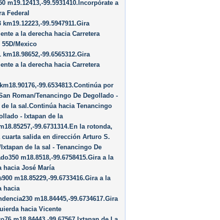
0 m19.12413,-99.5931410.Incorpórate a
ra Federal
 km19.12223,-99.5947911.Gira
ente a la derecha hacia Carretera
 55D/​Mexico
 km18.98652,-99.6565312.Gira
ente a la derecha hacia Carretera
 km18.90176,-99.6534813.Continúa por
 San Roman/​Tenancingo De Degollado -
 de la sal.Continúa hacia Tenancingo
llado - Ixtapan de la
m18.85257,-99.6731314.En la rotonda,
 cuarta salida en dirección Arturo S.
Ixtapan de la sal - Tenancingo De
do350 m18.8518,-99.6758415.Gira a la
 hacia José María
900 m18.85229,-99.6733416.Gira a la
a hacia
ndencia230 m18.84445,-99.6734617.Gira
quierda hacia Vicente
o76 m18.84443,-99.67567 Ixtapan de La