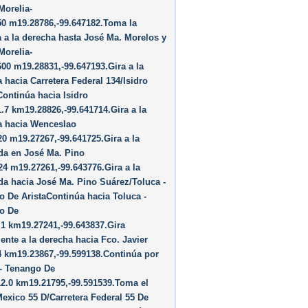
Morelia-
50 m19.28786,-99.647182.Toma la
 a la derecha hasta José Ma. Morelos y
Morelia-
00 m19.28831,-99.647193.Gira a la
 hacia Carretera Federal 134/​Isidro
ontinúa hacia Isidro
.7 km19.28826,-99.641714.Gira a la
a hacia Wenceslao
0 m19.27267,-99.641725.Gira a la
da en José Ma. Pino
4 m19.27261,-99.643776.Gira a la
da hacia José Ma. Pino Suárez/​Toluca -
 De AristaContinúa hacia Toluca -
o De
.1 km19.27241,-99.643837.Gira
ente a la derecha hacia Fco. Javier
4 km19.23867,-99.599138.Continúa por
 - Tenango De
12.0 km19.21795,-99.591539.Toma el
exico 55 D/​Carretera Federal 55 De