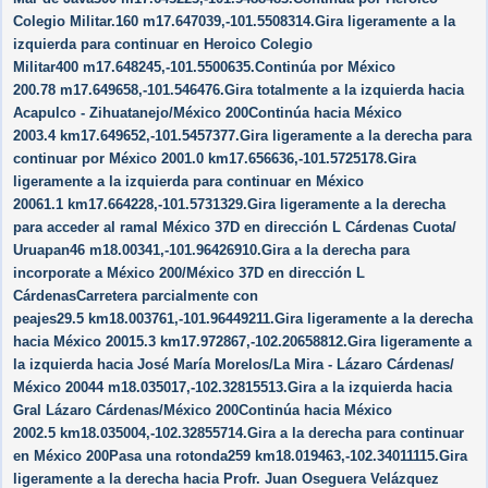
Colegio Militar.160 m17.647039,-101.5508314.Gira ligeramente a la
izquierda para continuar en Heroico Colegio
Militar400 m17.648245,-101.5500635.Continúa por México
200.78 m17.649658,-101.546476.Gira totalmente a la izquierda hacia
Acapulco - Zihuatanejo/​México 200Continúa hacia México
2003.4 km17.649652,-101.5457377.Gira ligeramente a la derecha para
continuar por México 2001.0 km17.656636,-101.5725178.Gira
ligeramente a la izquierda para continuar en México
20061.1 km17.664228,-101.5731329.Gira ligeramente a la derecha
para acceder al ramal México 37D en dirección L Cárdenas Cuota/​
Uruapan46 m18.00341,-101.96426910.Gira a la derecha para
incorporate a México 200/​México 37D en dirección L
CárdenasCarretera parcialmente con
peajes29.5 km18.003761,-101.96449211.Gira ligeramente a la derecha
hacia México 20015.3 km17.972867,-102.20658812.Gira ligeramente a
la izquierda hacia José María Morelos/​La Mira - Lázaro Cárdenas/​
México 20044 m18.035017,-102.32815513.Gira a la izquierda hacia
Gral Lázaro Cárdenas/​México 200Continúa hacia México
2002.5 km18.035004,-102.32855714.Gira a la derecha para continuar
en México 200Pasa una rotonda259 km18.019463,-102.34011115.Gira
ligeramente a la derecha hacia Profr. Juan Oseguera Velázquez