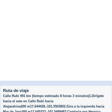
Ruta de viaje
Calle Rubi 491 km (tiempo estimado 8 horas 3 minutos)1.Dirígete
hacia el este en Calle Rubi hacia
Alejandrina200 m17.644428,-101.5503852.Gira a la izquierda hacia
Mar de Java300 m17.645223,-101.5488483.Continúa por Heroico