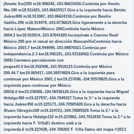
(Amela Sur)350 m18.908242,-103.86633416.Continúa por Amela
Nte.190 m18.911425,-103.86625517.Gira a la izquierda hacia Benito
Juárez800 m18.913087,-103.86624318.Continúa por Basilio
Vadillo.290 m18.914479,-103.8736819.Gira ligeramente a la derecha
hacia López Mateos/​México 200Continúa hacia México
2004.2 km18.915014,-103.87641920.Incorpórate a Camino Real/​
México 200 por el ramal en dirección ManzanilloContinúa hacia
México 2003.7 km18.944999,-103.89876521.Continúa por
Independencia.2.3 km18.942191,-103.93318422.Continúa por México
200D.Carretera parcialmente con
peajes43.0 km18.932508,-103.9518123.Continúa por México
200.44.7 km19.065417,-104.26974824.Gira a la izquierda para
continuar por México 2001.1 km19.237696,-104.55578825.Gira a la
izquierda para continuar por México
20016.0 km19.236006,-104.56536126.Gira a la izquierda hacia Miguel
Hidalgo300 m19.227937,-104.7049327.Toma la 3.ª a la izquierda
hacia Juárez450 m19.225173,-104.70505428.Gira a la derecha hacia
Álvaro Obregón100 m19.224723,-104.70085529.Toma la 2.ª a la
izquierda hacia Hidalgo110 m19.223862,-104.7011830.Toma la 2.ª a la
izquierda hacia F. VillaEl destino está a la
izquierda.6 m19.223438,-104.700202 F. Villa Datos del mapa ©2013