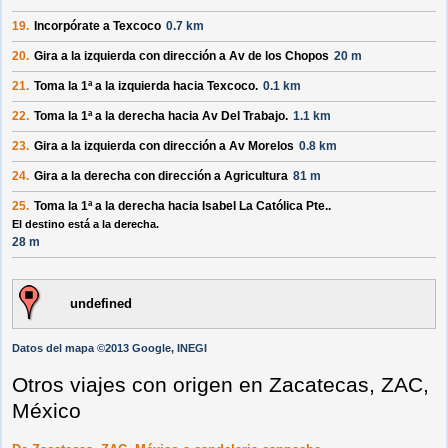
19.
Incorpórate a
Texcoco
0.7 km
20.
Gira a la
izquierda
con dirección a
Av de los Chopos
20 m
21.
Toma la 1ª a la
izquierda
hacia
Texcoco
.
0.1 km
22.
Toma la 1ª a la
derecha
hacia
Av Del Trabajo
.
1.1 km
23.
Gira a la
izquierda
con dirección a
Av Morelos
0.8 km
24.
Gira a la
derecha
con dirección a
Agricultura
81 m
25.
Toma la 1ª a la
derecha
hacia
Isabel La Católica Pte.
.
El destino está a la derecha.
28 m
undefined
Datos del mapa ©2013 Google, INEGI
Otros viajes con origen en Zacatecas, ZAC,
México