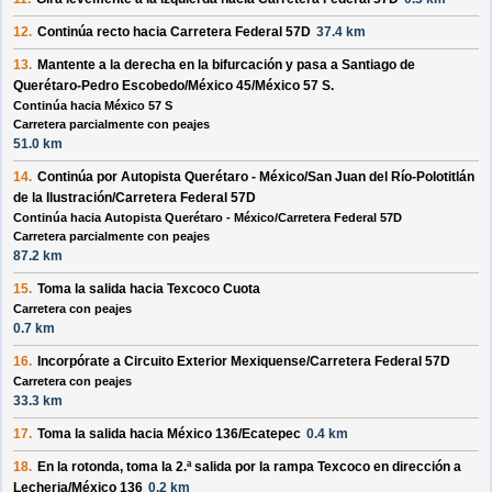
12.
Continúa recto hacia
Carretera Federal 57D
37.4 km
13.
Mantente a la
derecha
en la bifurcación y pasa a
Santiago de
Querétaro-Pedro Escobedo/México 45/México 57 S
.
Continúa hacia México 57 S
Carretera parcialmente con peajes
51.0 km
14.
Continúa por
Autopista Querétaro - México/San Juan del Río-Polotitlán
de la Ilustración/Carretera Federal 57D
Continúa hacia Autopista Querétaro - México/Carretera Federal 57D
Carretera parcialmente con peajes
87.2 km
15.
Toma la salida hacia
Texcoco Cuota
Carretera con peajes
0.7 km
16.
Incorpórate a
Circuito Exterior Mexiquense/Carretera Federal 57D
Carretera con peajes
33.3 km
17.
Toma la salida hacia
México 136/Ecatepec
0.4 km
18.
En la rotonda, toma la
2.ª
salida por la rampa
Texcoco
en dirección a
Lecheria/México 136
0.2 km