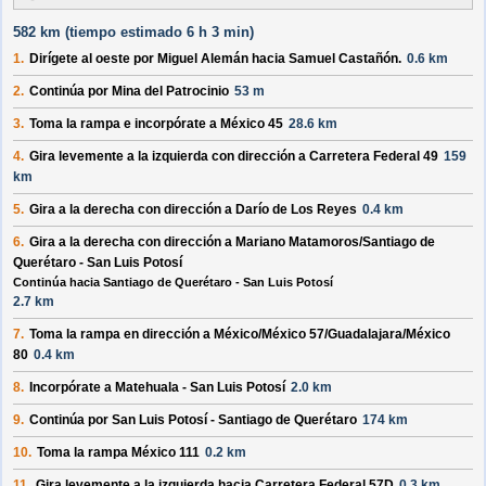
582 km (
tiempo estimado
6 h 3 min)
1.
Dirígete al
oeste
por
Miguel Alemán
hacia
Samuel Castañón
.
0.6 km
2.
Continúa por
Mina del Patrocinio
53 m
3.
Toma la rampa e incorpórate a
México 45
28.6 km
4.
Gira levemente a la
izquierda
con dirección a
Carretera Federal 49
159
km
5.
Gira a la
derecha
con dirección a
Darío de Los Reyes
0.4 km
6.
Gira a la
derecha
con dirección a
Mariano Matamoros/Santiago de
Querétaro - San Luis Potosí
Continúa hacia Santiago de Querétaro - San Luis Potosí
2.7 km
7.
Toma la rampa en dirección a
México/México 57/Guadalajara/México
80
0.4 km
8.
Incorpórate a
Matehuala - San Luis Potosí
2.0 km
9.
Continúa por
San Luis Potosí - Santiago de Querétaro
174 km
10.
Toma la rampa
México 111
0.2 km
11.
Gira levemente a la
izquierda
hacia
Carretera Federal 57D
0.3 km