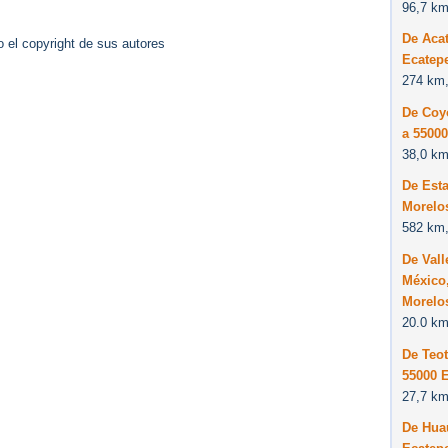
96,7 km
De Acat
 el copyright de sus autores
Ecatep
274 km,
De Coy
a 5500
38,0 km
De Est
Morelo
582 km,
De Vall
México,
Morelo
20.0 km
De Teot
55000 
27,7 km
De Hua