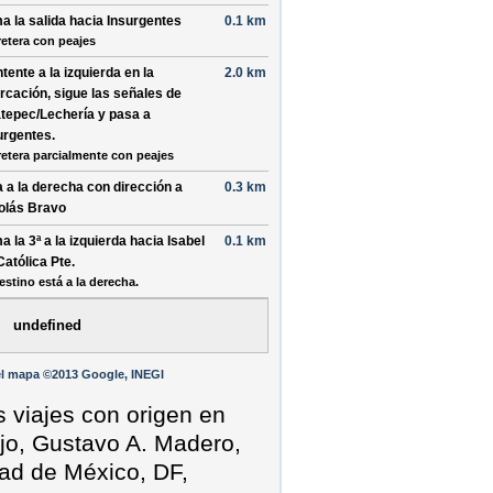
a la salida hacia
Insurgentes
0.1 km
retera con peajes
tente a la
izquierda
en la
2.0 km
urcación, sigue las señales de
tepec/Lechería
y pasa a
urgentes
.
retera parcialmente con peajes
a a la
derecha
con dirección a
0.3 km
olás Bravo
a la 3ª a la
izquierda
hacia
Isabel
0.1 km
Católica Pte
.
estino está a la derecha.
undefined
l mapa ©2013 Google, INEGI
s viajes con origen en
ejo, Gustavo A. Madero,
ad de México, DF,