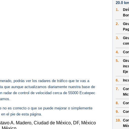
20.0 km
1.
Dir
Bor
2.
Gir
Pag
3.
Gir
con
4.
Con
5.
Gir
inc
Eje
6.
Inc
erado, podrás ver los radares de tráfico que te vas a
enta que aunque actualizamos diariamente nuestra base de
7.
Con
gún radar de control de velocidad cerca de 55000 Ecatepec
Mic
ramos.
8.
Con
ue no es correcto o que se puede mejorar o simplemente
9.
Con
 en el pie de esta página.
10.
Con
ustavo A. Madero, Ciudad de México, DF, México
Méx
, México