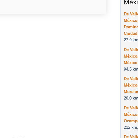
Méxi
De Vall
México,
Doming
Ciudad
27.9 km
De Vall
México,
México
94,5 km
De Vall
México,
Morelo
20.0 km
De Vall
México,
Ocampo
212 km,
De Vall