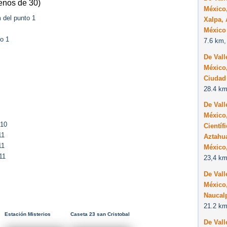
enos de 30)
México
 del punto 1
Xalpa, 
México
o 1
7.6 km,
De Vall
México,
Ciudad
28.4 km
De Vall
México,
 10
Científ
11
Aztahua
11
México,
11
23,4 km
De Vall
México,
Naucal
21.2 km
Estación Misterios
Caseta 23 san Cristobal
De Vall