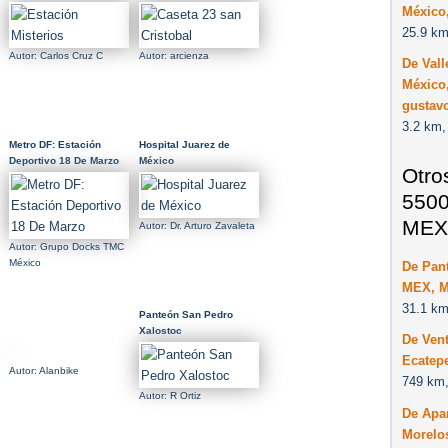
México,
25.9 km
Autor: Carlos Cruz C
Autor: arcienza
De Vall
México,
gustav
3.2 km,
Metro DF: Estación
Hospital Juarez de
Deportivo 18 De Marzo
México
Otro
5500
MEX
Autor: Dr. Arturo Zavaleta
Autor: Grupo Docks TMC
México
De Pant
MEX, M
31.1 km
Panteón San Pedro
Xalostoc
De Vent
Ecatep
Autor: Alanbike
749 km,
Autor: R Ortiz
De Apa
Morelo