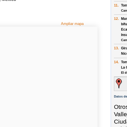
11.
Tom
Car
12.
Man
Ampliar mapa
bif
Eca
Ins
Car
13.
Gir
Nic
14.
Tom
La 
El d
Datos de
Otro
Vall
Ciud