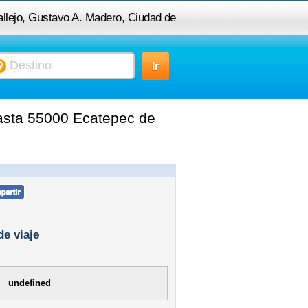
allejo, Gustavo A. Madero, Ciudad de
 a 55000 Ecatepec de Morelos, MEX,
México
hasta 55000 Ecatepec de
de viaje
undefined