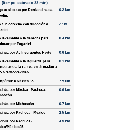
 (
tiempo estimado
22 min)
ígete al
oeste
por
Donizetti
hacia
0.2 km
odin
.
a a la
derecha
con dirección a
22 m
anini
a levemente a la
derecha
para
0.4 km
tinuar por
Paganini
tinúa por
Av Insurgentes Norte
0.6 km
a levemente a la
izquierda
para
0.1 km
orporarte a la rampa en dirección a
 5 Nte/Montevideo
orpórate a
México 85
7.5 km
tinúa por
México - Pachuca,
0.6 km
hoacán
tinúa por
Michoacán
0.7 km
tinúa por
Pachuca - México
2.5 km
tinúa por
Pachuca -
4.9 km
ico/México 85