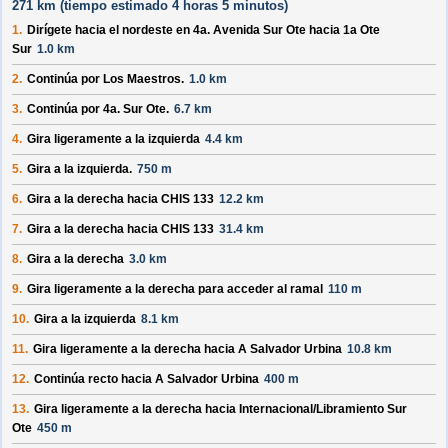
271 km (
tiempo estimado
4 horas 5 minutos)
1.
Dirígete hacia el
nordeste
en
4a. Avenida Sur Ote
hacia
1a Ote
Sur
1.0 km
2.
Continúa por
Los Maestros
.
1.0 km
3.
Continúa por
4a. Sur Ote
.
6.7 km
4.
Gira ligeramente a la izquierda
4.4 km
5.
Gira a la izquierda.
750 m
6.
Gira a la derecha hacia
CHIS 133
12.2 km
7.
Gira a la derecha hacia
CHIS 133
31.4 km
8.
Gira a la derecha
3.0 km
9.
Gira ligeramente a la derecha para acceder al ramal
110 m
10.
Gira a la izquierda
8.1 km
11.
Gira ligeramente a la derecha hacia
A Salvador Urbina
10.8 km
12.
Continúa recto hacia
A Salvador Urbina
400 m
13.
Gira ligeramente a la derecha hacia
Internacional/
Libramiento Sur
Ote
450 m