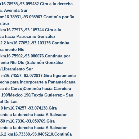
16.78935,-93.099482.Gira a la derecha
a. Avenida Sur
km16.78931,-93.098963.Continúa por 3a.
a Sur
 km16.77973,-93.105744.Gira a la
da hacia Patrocinio González
2.2 km16.77052,-93.103135.Continúa
ramiento Nte
 km16.75902,-93.086076.Continúa por
iento Nte Ote (Salomón González
/​Libramiento Sur
 m16.74557,-93.072917.Gira ligeramente
recha para incorporarte a Panamericana
pa de Corzo)Continúa hacia Carretera
 190/​Mexico 190/​Tuxtla Gutierrez - San
al De Las
0 km16.74257,-93.074138.Gira
ente a la derecha hacia A Salvador
50 m16.7336,-93.050769.Gira
ente a la derecha hacia A Salvador
16.2 km16.73338,-93.0465210.Continúa