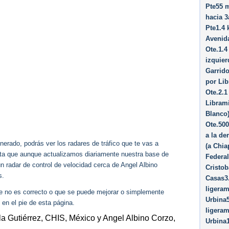
Pte55 m
hacia 3
Pte1.4 
Avenid
Ote.1.4
izquier
Garrido
por Lib
Ote.2.1
Libram
Blanco)
Ote.500
a la de
erado, podrás ver los radares de tráfico que te vas a
(a Chia
enta que aunque actualizamos diariamente nuestra base de
Federal
ún radar de control de velocidad cerca de Angel Albino
Cristob
s.
Casas3.
ligeram
ue no es correcto o que se puede mejorar o simplemente
Urbina5
 en el pie de esta página.
ligeram
tla Gutiérrez, CHIS, México y Angel Albino Corzo,
Urbina