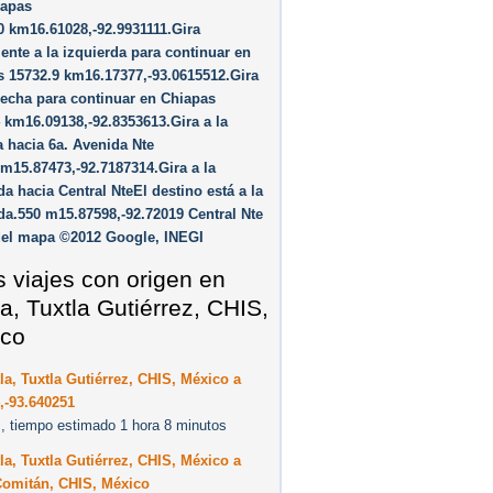
iapas
0 km16.61028,-92.9931111.Gira
ente a la izquierda para continuar en
 15732.9 km16.17377,-93.0615512.Gira
recha para continuar en Chiapas
 km16.09138,-92.8353613.Gira a la
 hacia 6a. Avenida Nte
m15.87473,-92.7187314.Gira a la
da hacia Central NteEl destino está a la
da.550 m15.87598,-92.72019 Central Nte
del mapa ©2012 Google, INEGI
s viajes con origen en
la, Tuxtla Gutiérrez, CHIS,
co
la, Tuxtla Gutiérrez, CHIS, México a
,-93.640251
, tiempo estimado 1 hora 8 minutos
la, Tuxtla Gutiérrez, CHIS, México a
Comitán, CHIS, México