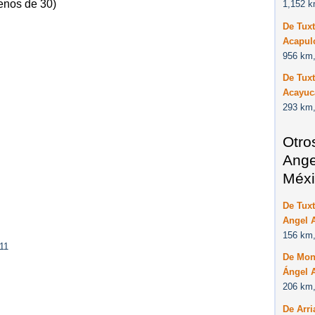
enos de 30)
1,152 k
De Tuxt
Acapul
956 km,
De Tuxt
Acayuc
293 km,
Otro
Ange
Méxi
De Tuxt
Angel 
156 km,
11
De Mont
Ángel 
206 km,
De Arri