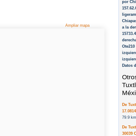
por Ch
157.62.
ligeram
Chiapas
Ampliar mapa
a la de
15733.4
derecha
Ote210 
izquier
izquier
Datos 
Otro
Tuxt
Méxi
De Tuxt
17.0814
79.9 km
De Tuxt
30039 