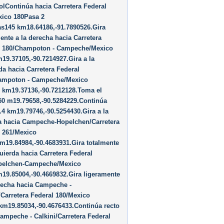
lContinúa hacia Carretera Federal
xico 180Pasa 2
as145 km18.64186,-91.7890526.Gira
ente a la derecha hacia Carretera
l 180/Champoton - Campeche/Mexico
19.37105,-90.7214927.Gira a la
da hacia Carretera Federal
ampoton - Campeche/Mexico
2 km19.37136,-90.7212128.Toma el
50 m19.79658,-90.5284229.Continúa
.4 km19.79746,-90.5254430.Gira a la
a hacia Campeche-Hopelchen/Carretera
l 261/Mexico
m19.84984,-90.4683931.Gira totalmente
quierda hacia Carretera Federal
pelchen-Campeche/Mexico
19.85004,-90.4669832.Gira ligeramente
recha hacia Campeche -
/Carretera Federal 180/Mexico
km19.85034,-90.4676433.Continúa recto
ampeche - Calkini/Carretera Federal