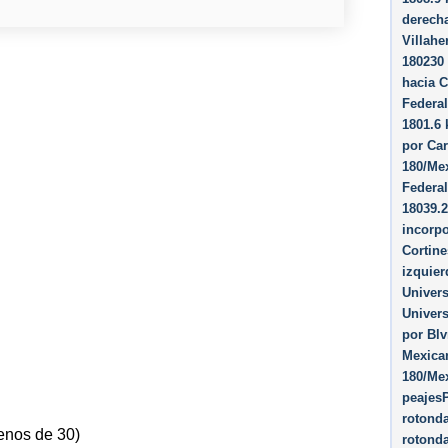
derecha
Villahe
180230 
hacia C
Federa
1801.6 
por Car
180/Mex
Federa
18039.2
incorpo
Cortine
izquier
Univer
Univer
por Blv
Mexican
180/Mex
peajes
rotonda
enos de 30)
rotonda