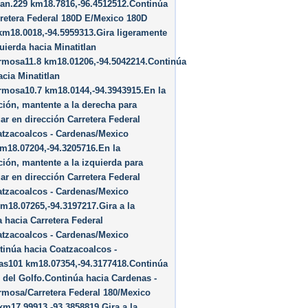
lan.229 km18.7816,-96.4512512.Continúa
retera Federal 180D E/Mexico 180D
km18.0018,-94.5959313.Gira ligeramente
quierda hacia Minatitlan
ermosa11.8 km18.01206,-94.5042214.Continúa
acia Minatitlan
rmosa10.7 km18.0144,-94.3943915.En la
ción, mantente a la derecha para
ar en dirección Carretera Federal
atzacoalcos - Cardenas/Mexico
m18.07204,-94.3205716.En la
ción, mantente a la izquierda para
ar en dirección Carretera Federal
atzacoalcos - Cardenas/Mexico
m18.07265,-94.3197217.Gira a la
 hacia Carretera Federal
atzacoalcos - Cardenas/Mexico
inúa hacia Coatzacoalcos -
as101 km18.07354,-94.3177418.Continúa
 del Golfo.Continúa hacia Cardenas -
rmosa/Carretera Federal 180/Mexico
km17.99913,-93.3858819.Gira a la