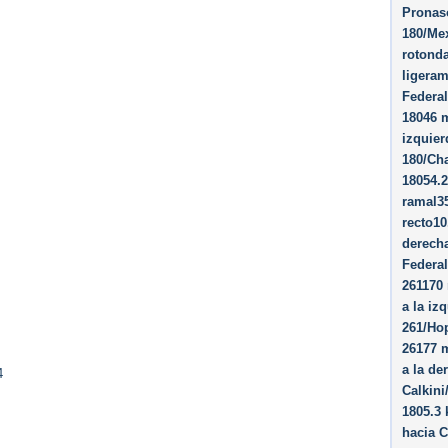
Pronaso
180/Me
rotond
ligeram
Federa
18046 m
izquier
180/Ch
18054.
ramal3
recto10
derech
Federa
261170 
a la iz
261/Ho
26177 m
a la de
4
Calkini
1805.3 
hacia C