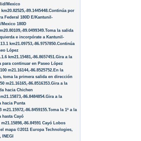
lid/Mexico
 km20.82525,-89.1445448.Continúa por
ra Federal 180D E/Kantunil-
/Mexico 180D
m20.80109,-89.0499349.Toma la salida
zquierda e incorpórate a Kantunil-
13.1 km21.09753,-86.9757850.Continúa
seo López
o.1.6 km21.15481,-86.8657451.Gira a la
a para continuar en Paseo López
o100 m21.16144,-86.8525752.En la
, toma la primera salida en dirección
0 m21.16165,-86.8516353.Gira a la
da hacia Chichen
 m21.15873,-86.8484854.Gira a la
a hacia Punta
 m21.15972,-86.8459155.Toma la 1ª a la
a hasta Cayó
 m21.15898,-86.84591 Cayó Lobos
del mapa ©2011 Europa Technologies,
, INEGI