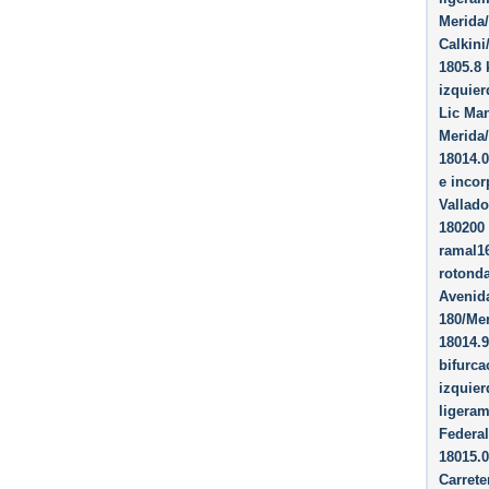
Merida/
Calkini
1805.8 
izquier
Lic Man
Merida/
18014.0
e incor
Vallado
180200
ramal16
rotonda
Avenida
180/Mer
18014.9
bifurca
izquier
ligeram
Federal
18015.0
Carrete