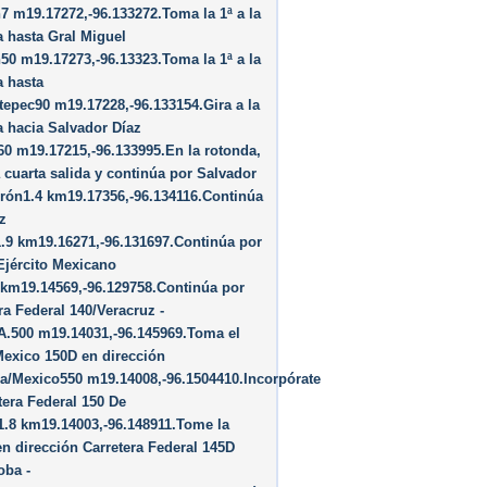
 m19.17272,-96.133272.Toma la 1ª a la
 hasta Gral Miguel
0 m19.17273,-96.13323.Toma la 1ª a la
a hasta
epec90 m19.17228,-96.133154.Gira a la
 hacia Salvador Díaz
0 m19.17215,-96.133995.En la rotonda,
 cuarta salida y continúa por Salvador
rón1.4 km19.17356,-96.134116.Continúa
z
.9 km19.16271,-96.131697.Continúa por
Ejército Mexicano
 km19.14569,-96.129758.Continúa por
ra Federal 140/Veracruz -
.500 m19.14031,-96.145969.Toma el
Mexico 150D en dirección
a/Mexico550 m19.14008,-96.1504410.Incorpórate
tera Federal 150 De
1.8 km19.14003,-96.148911.Tome la
en dirección Carretera Federal 145D
oba -