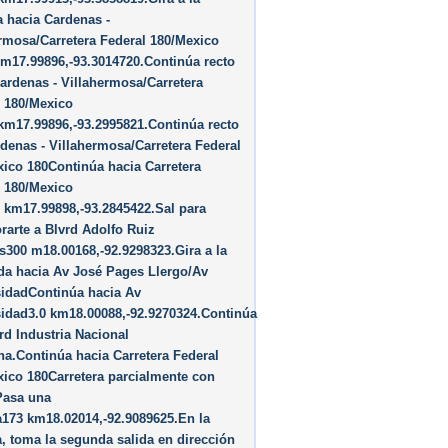
 hacia Cardenas -
rmosa/Carretera Federal 180/Mexico
m17.99896,-93.3014720.Continúa recto
ardenas - Villahermosa/Carretera
l 180/Mexico
km17.99896,-93.2995821.Continúa recto
denas - Villahermosa/Carretera Federal
ico 180Continúa hacia Carretera
l 180/Mexico
 km17.99898,-93.2845422.Sal para
rarte a Blvrd Adolfo Ruiz
s300 m18.00168,-92.9298323.Gira a la
da hacia Av José Pages Llergo/Av
sidadContinúa hacia Av
sidad3.0 km18.00088,-92.9270324.Continúa
rd Industria Nacional
a.Continúa hacia Carretera Federal
ico 180Carretera parcialmente con
Pasa una
173 km18.02014,-92.9089625.En la
, toma la segunda salida en dirección