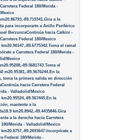
Carretera Federal 180/Merida -
/Mexico
km20.86793,-89.719341.Gira a la
da para incorporarte a Anillo Periférico
uel BerzunzaContinúa hacia Calkini -
Carretera Federal 180/Mexico
 km20.90147,-89.6775342.Toma el ramal
pórate a Carretera Federal 180/Merida -
lid/Mexico
 m20.95208,-89.5681743.Toma el
0 m20.95381,-89.5676244.En la
, toma la primera salida en dirección
Continúa hacia Carretera Federal
ida - Valladolid/Mexico
 km20.95524,-89.567445.En la
ción, mantente a la
da18.9 km20.8942,-89.4435846.Gira
ente a la derecha hacia Carretera
 180/Merida - Valladolid/Mexico
 km20.8757,-89.2693647.Incorpórate a
ra Federal 180/Merida -