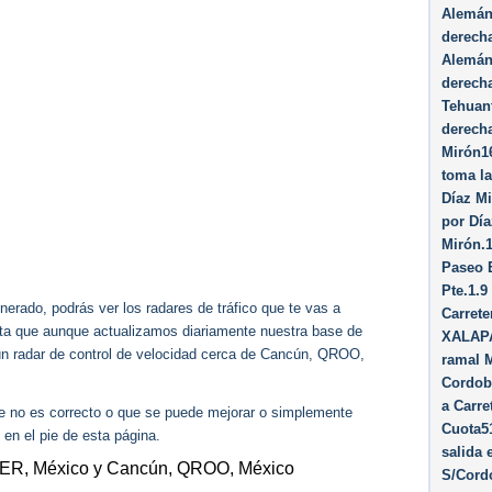
Alemán7
derecha
Alemán5
derech
Tehuant
derecha
Mirón16
toma la
Díaz Mi
por Día
Mirón.1
Paseo 
Pte.1.9
erado, podrás ver los radares de tráfico que te vas a
Carrete
enta que aunque actualizamos diariamente nuestra base de
XALAPA
gún radar de control de velocidad cerca de Cancún, QROO,
ramal 
Cordob
a Carre
ue no es correcto o que se puede mejorar o simplemente
Cuota5
 en el pie de esta página.
salida 
 VER, México y Cancún, QROO, México
S/Cord