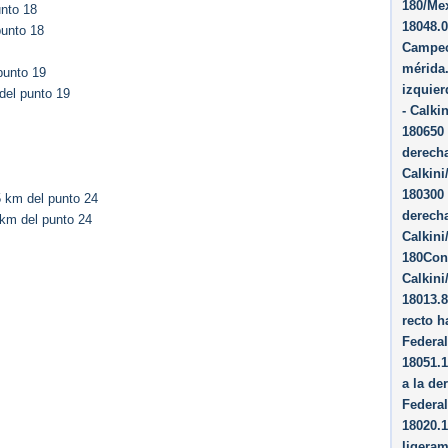
180/Me
nto 18
18048.0
punto 18
Campec
mérida.
punto 19
izquie
del punto 19
- Calki
180650 
derech
Calkini
180300 
 km del punto 24
derech
km del punto 24
Calkini
180Con
Calkini
18013.
recto h
Federa
18051.1
a la de
Federa
18020.1
ligeram