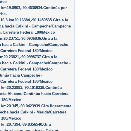
xico
 km19.8903,-90.4636934.Continúa por
he-
10.3 km20.16384,-90.1450535.Gira a la
rda hacia Calkini - Campeche/Campeche
ni/Carretera Federal 180/Mexico
m20.23751,-90.0936836.Gira a la
a hacia Calkini - Campeche/Campeche -
/Carretera Federal 180/Mexico
m20.23821,-90.0998737.Gira a la
a hacia Calkini - Campeche/Campeche -
/Carretera Federal 180/Mexico
tinúa hacia Campeche -
/Carretera Federal 180/Mexico
8 km20.23993,-90.1018338.Continúa
acia Ah-canulContinúa hacia Carretera
l 180/Mexico
 km20.345,-90.0423939.Gira ligeramente
recha hacia Calkini - Merida/Carretera
l 180/Mexico
 km20.7394,-89.8356540.Gira
ente a la izquierda hacia Calkini -