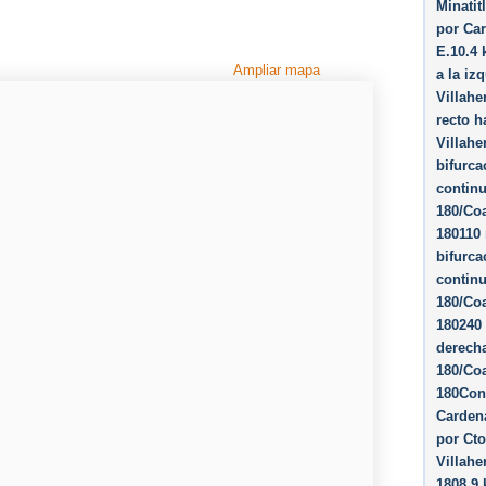
Minatit
por Car
E.10.4 
Ampliar mapa
a la iz
Villah
recto h
Villahe
bifurca
continu
180/Co
180110 
bifurca
continu
180/Co
180240 
derecha
180/Co
180Cont
Carden
por Cto
Villahe
1808.9 