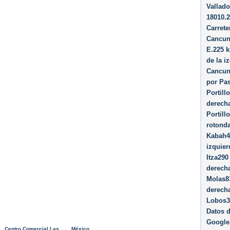
Vallado
18010.2
Carrete
Cancun
E.225 k
de la i
Cancun
por Pa
Portill
derech
Portill
rotonda
Kabah45
izquier
Itza290
derech
Molas83
derech
Lobos3
Datos 
Google
Centro Comercial Las
México