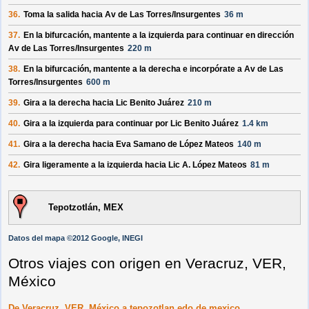
36.
Toma la salida hacia
Av de Las Torres/
Insurgentes
36 m
37.
En la bifurcación, mantente a la izquierda para continuar en dirección
Av de Las Torres/
Insurgentes
220 m
38.
En la bifurcación, mantente a la derecha e incorpórate a
Av de Las
Torres/
Insurgentes
600 m
39.
Gira a la derecha hacia
Lic Benito Juárez
210 m
40.
Gira a la izquierda para continuar por
Lic Benito Juárez
1.4 km
41.
Gira a la derecha hacia
Eva Samano de López Mateos
140 m
42.
Gira ligeramente a la izquierda hacia
Lic A. López Mateos
81 m
Tepotzotlán, MEX
Datos del mapa ©2012 Google, INEGI
Otros viajes con origen en Veracruz, VER,
México
De Veracruz, VER, México a tepozotlan edo de mexico