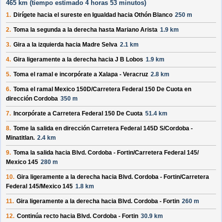
465 km (
tiempo estimado
4 horas 53 minutos)
1.
Dirígete hacia el
sureste
en
Igualdad
hacia
Othón Blanco
250 m
2.
Toma la segunda a la derecha hasta
Mariano Arista
1.9 km
3.
Gira a la izquierda hacia
Madre Selva
2.1 km
4.
Gira ligeramente a la derecha hacia
J B Lobos
1.9 km
5.
Toma el ramal e incorpórate a
Xalapa - Veracruz
2.8 km
6.
Toma el ramal
Mexico 150D/
Carretera Federal 150 De Cuota
en
dirección
Cordoba
350 m
7.
Incorpórate a
Carretera Federal 150 De Cuota
51.4 km
8.
Tome la salida en dirección
Carretera Federal 145D S/
Cordoba -
Minatitlan
.
2.4 km
9.
Toma la salida hacia
Blvd. Cordoba - Fortin/
Carretera Federal 145/
Mexico 145
280 m
10.
Gira ligeramente a la derecha hacia
Blvd. Cordoba - Fortin/
Carretera
Federal 145/
Mexico 145
1.8 km
11.
Gira ligeramente a la derecha hacia
Blvd. Cordoba - Fortin
260 m
12.
Continúa recto hacia
Blvd. Cordoba - Fortin
30.9 km