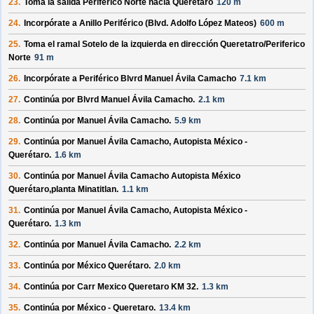
23.
Toma la salida
Periferico Norte
hacia
Queretaro
120 m
24.
Incorpórate a
Anillo Periférico (Blvd. Adolfo López Mateos)
600 m
25.
Toma el ramal
Sotelo
de la izquierda en dirección
Queretatro/
Periferico
Norte
91 m
26.
Incorpórate a
Periférico Blvrd Manuel Ávila Camacho
7.1 km
27.
Continúa por
Blvrd Manuel Ávila Camacho
.
2.1 km
28.
Continúa por
Manuel Ávila Camacho
.
5.9 km
29.
Continúa por
Manuel Ávila Camacho, Autopista México -
Querétaro
.
1.6 km
30.
Continúa por
Manuel Ávila Camacho Autopista México
Querétaro,planta Minatitlan
.
1.1 km
31.
Continúa por
Manuel Ávila Camacho, Autopista México -
Querétaro
.
1.3 km
32.
Continúa por
Manuel Ávila Camacho
.
2.2 km
33.
Continúa por
México Querétaro
.
2.0 km
34.
Continúa por
Carr Mexico Queretaro KM 32
.
1.3 km
35.
Continúa por
México - Queretaro
.
13.4 km