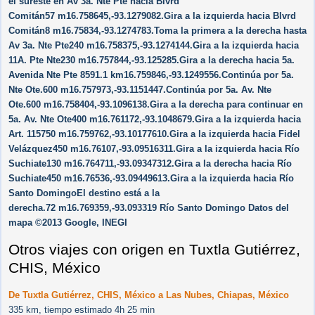
el sureste en Av 3a. Nte Pte hacia Blvrd
Comitán57 m16.758645,-93.1279082.Gira a la izquierda hacia Blvrd
Comitán8 m16.75834,-93.1274783.Toma la primera a la derecha hasta
Av 3a. Nte Pte240 m16.758375,-93.1274144.Gira a la izquierda hacia
11A. Pte Nte230 m16.757844,-93.125285.Gira a la derecha hacia 5a.
Avenida Nte Pte 8591.1 km16.759846,-93.1249556.Continúa por 5a.
Nte Ote.600 m16.757973,-93.1151447.Continúa por 5a. Av. Nte
Ote.600 m16.758404,-93.1096138.Gira a la derecha para continuar en
5a. Av. Nte Ote400 m16.761172,-93.1048679.Gira a la izquierda hacia
Art. 115750 m16.759762,-93.10177610.Gira a la izquierda hacia Fidel
Velázquez450 m16.76107,-93.09516311.Gira a la izquierda hacia Río
Suchiate130 m16.764711,-93.09347312.Gira a la derecha hacia Río
Suchiate450 m16.76536,-93.09449613.Gira a la izquierda hacia Río
Santo DomingoEl destino está a la
derecha.72 m16.769359,-93.093319 Río Santo Domingo Datos del
mapa ©2013 Google, INEGI
Otros viajes con origen en Tuxtla Gutiérrez,
CHIS, México
De Tuxtla Gutiérrez, CHIS, México a Las Nubes, Chiapas, México
335 km, tiempo estimado 4h 25 min