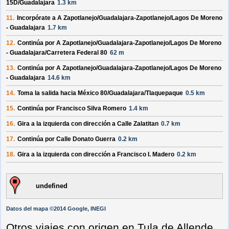
15D/Guadalajara
1.3 km
11.
Incorpórate a
A Zapotlanejo/Guadalajara-Zapotlanejo/Lagos De Moreno
- Guadalajara
1.7 km
12.
Continúa por
A Zapotlanejo/Guadalajara-Zapotlanejo/Lagos De Moreno
- Guadalajara/Carretera Federal 80
62 m
13.
Continúa por
A Zapotlanejo/Guadalajara-Zapotlanejo/Lagos De Moreno
- Guadalajara
14.6 km
14.
Toma la salida hacia
México 80/Guadalajara/Tlaquepaque
0.5 km
15.
Continúa por
Francisco Silva Romero
1.4 km
16.
Gira a la
izquierda
con dirección a
Calle Zalatitan
0.7 km
17.
Continúa por
Calle Donato Guerra
0.2 km
18.
Gira a la
izquierda
con dirección a
Francisco I. Madero
0.2 km
undefined
Datos del mapa ©2014 Google, INEGI
Otros viajes con origen en Tula de Allende,