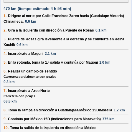
470 km (
tiempo estimado
4 h 56 min)
1.
Dirígete al
norte
por
Calle Francisco Zarco
hacia
(Guadalupe Victoria)
Chinameca
.
0.6 km
2.
Gira a la
izquierda
con dirección a
Puente de Rosas
0.1 km
3.
Puente de Rosas
gira levemente
a la derecha
y se convierte en
Reina
Xochilt
0.6 km
4.
Incorpórate a
Magoni
2.1 km
5.
En la rotonda, toma la
1.ª
salida y continúa por
Magoni
1.0 km
6.
Realiza un
cambio de sentido
Carretera parcialmente con peajes
0.3 km
7.
Incorpórate a
Arco Norte
Carretera con peajes
68.8 km
8.
Toma la rampa en dirección a
Guadalajara/México 15D/Morelia
1.2 km
9.
Continúa por
México 15D
(indicaciones para
Maravatío
)
375 km
10.
Toma la salida de la
izquierda
en dirección a
México