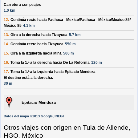
Carretera con peajes
1.0 km
12.
Continúa recto hacia
Pachuca - Mexico/
Pachuca - México/
Mexico 85/
México 85
4.1 km
13.
Gira a la derecha hacia
Tizayuca
5.7 km
14.
Continúa recto hacia
Tizayuca
550 m
15.
Gira a la izquierda hacia
Mina
500 m
16.
Toma la 1.ª a la derecha hacia
De La Reforma
120 m
17.
Toma la 1.ª a la izquierda hacia
Epitacio Mendoza
El destino está a la derecha.
30 m
Epitacio Mendoza
Datos del mapa ©2013 Google, INEGI
Otros viajes con origen en Tula de Allende,
HGO, México