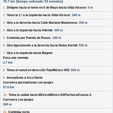
74.7 km (
tiempo estimado
53 minutos)
1.
Dirígete hacia el
norte
en
5 de Mayo
hacia
Vidal Alcocer
5 m
2.
Toma la 1.ª a la izquierda hacia
Vidal Alcocer
180 m
3.
Gira a la derecha hacia
Calle Mariano Matamoros
350 m
4.
Gira a la izquierda hacia
Allende
350 m
5.
Continúa por
Puente de Rosas
.
160 m
6.
Gira ligeramente a la derecha hacia
Reina Xochilt
550 m
7.
Gira a la izquierda hacia
Magoni
Pasa una rotonda
2.7 km
8.
Toma el ramal en dirección
Tula/
México 45D
500 m
9.
Incorpórate a
Arco Norte
Carretera parcialmente con peajes
57.6 km
10.
Toma la salida hacia
México/
México 85/
Pachuca/
Caseta A
Carretera con peajes
260 m
11.
Continúa recto