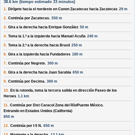
38.6 km (
tiempo estimado
33 minutos)
1.
Dirígete hacia el
nordeste
en
Canon Zacatecas
hacia
Zacatecas
29 m
2.
Continúa por
Zacatecas
.
550 m
3.
Gira a la derecha hacia
Enrique González
50 m
4.
Toma la 1.ª a la izquierda hacia
Manuel Acuña
240 m
5.
Toma la 2.ª a la derecha hacia
Brasil
250 m
6.
Gira a la izquierda hacia
Fundadores
180 m
7.
Continúa por
Negrete
.
300 m
8.
Gira a la derecha hacia
Juan Sarabia
650 m
9.
Continúa por
Decima
.
300 m
10.
En la rotonda, toma la
tercera
salida en dirección
Paseo de los
Heroes
1.1 km
11.
Continúa por
Dist Caracol Zona del Río/
Puente México
.
Entrando en Estados Unidos (California)
850 m
12.
Continúa por
I-5 N
.
650 m
13.
Mantente a la derecha.
13.1 km