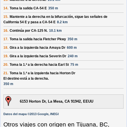
14.
Toma la salida
CA-54 E
350 m
15.
Mantente a la derecha en la bifurcación, sigue las señales de
California 54 E
y pasa a
CA-54 E
8.2 km
16.
Continúa por
CA-125 N
.
10.1 km
17.
Toma la salida hacia
Fletcher Pkwy
350 m
18.
Gira a la izquierda hacia
Amaya Dr
600 m
19.
Gira a la izquierda hacia
Severin Dr
240 m
20.
Toma la 1.ª a la derecha hacia
Earl St
75 m
21.
Toma la 1.ª a la izquierda hacia
Horton Dr
El destino está a la derecha.
350 m
6153 Horton Dr, La Mesa, CA 91942, EEUU
Datos del mapa ©2013 Google, INEGI
Otros viajes con origen en Tijuana, BC,