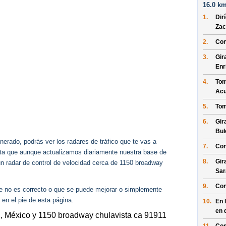
16.0 km
1.
Dir
Zac
2.
Con
3.
Gir
Enr
4.
Tom
Ac
5.
Tom
6.
Gir
Bul
erado, podrás ver los radares de tráfico que te vas a
7.
Con
enta que aunque actualizamos diariamente nuestra base de
8.
Gir
gún radar de control de velocidad cerca de 1150 broadway
Sar
9.
Con
ue no es correcto o que se puede mejorar o simplemente
 en el pie de esta página.
10.
En 
en 
C, México y 1150 broadway chulavista ca 91911