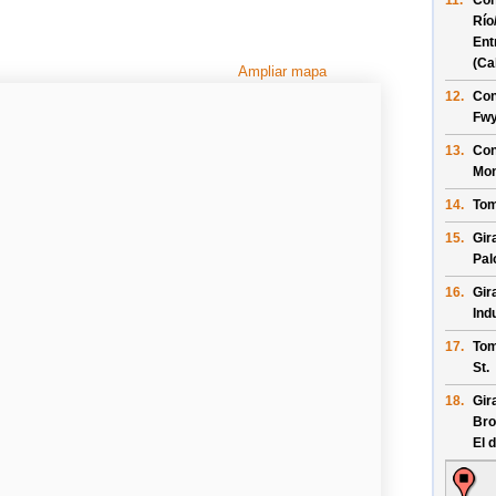
11.
Con
Río
Ent
(Cal
Ampliar mapa
12.
Con
Fwy
13.
Con
Mon
14.
Tom
15.
Gir
Pal
16.
Gir
Ind
17.
Tom
St
.
18.
Gir
Br
El 