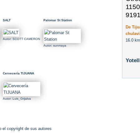
1150
919
SALT
Palomar St Station
De Tij
chulavi
Autor: SCOTT CAMERON
16.0 km
Autor: sunmaya
Yotel
Cervecería TIJUANA
Autor: Luis_Grijalva
 el copyright de sus autores