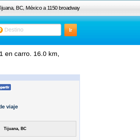
 Tijuana, BC, México a 1150 broadway
chulavista ca 91911
 en carro. 16.0 km,
de viaje
Tijuana, BC