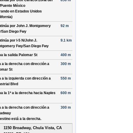
tinúa por
Dist Caracol Zona del
850 m
/
Puente México
rando en Estados Unidos
ifornia)
tinúa por
John J. Montgomery
92 m
/
San Diego Fwy
tinúa por
I-5 N/
John J.
9.1 km
tgomery Fwy/
San Diego Fwy
a la salida
Palomar St
400 m
a a la derecha con dirección a
300 m
omar St
a a la izquierda con dirección a
550 m
ustrial Blvd
a la 1ª a la derecha hacia
Naples
600 m
a a la derecha con dirección a
300 m
oadway
destino está a la derecha.
1150 Broadway, Chula Vista, CA