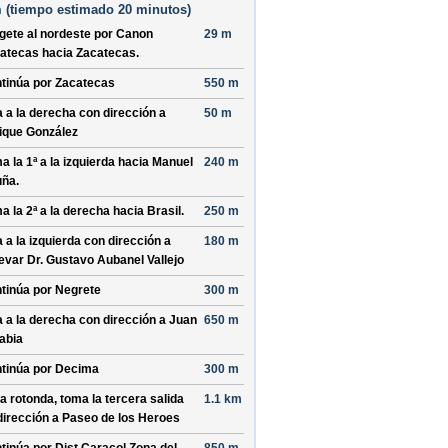
 (
tiempo estimado
20 minutos)
ígete al
nordeste
por
Canon
29 m
atecas
hacia
Zacatecas
.
tinúa por
Zacatecas
550 m
a a la derecha con dirección a
50 m
ique González
a la 1ª a la izquierda hacia
Manuel
240 m
uña
.
a la 2ª a la derecha hacia
Brasil
.
250 m
a a la izquierda con dirección a
180 m
evar Dr. Gustavo Aubanel Vallejo
tinúa por
Negrete
300 m
a a la derecha con dirección a
Juan
650 m
abia
tinúa por
Decima
300 m
la rotonda, toma la
tercera
salida
1.1 km
dirección a
Paseo de los Heroes