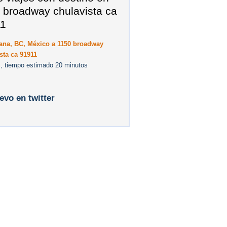
 broadway chulavista ca
11
uana, BC, México a 1150 broadway
sta ca 91911
, tiempo estimado 20 minutos
levo en twitter