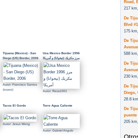
Road, B
217 km,
De Tij
Blvd #1
175 km,
De Tiju
Avenue,
588 km,
Tijuana (Mexico) - San
Usa Mexico Border 1996
Diego (US) Border, 2006
مرز مكزيك (تیخوانا) و آمريكا
De Tiju
Avenue
230 km,
Autor: Francisco Santos
De Tiju
(xuaxo)
Autor: Reza1001
Diego, 
28.8 km
Tacos El Gordo
Torre Agua Caliente
De Tiju
puente
205 km,
Autor: Jesus Wong
Autor: Gabriel Angulo
Otro