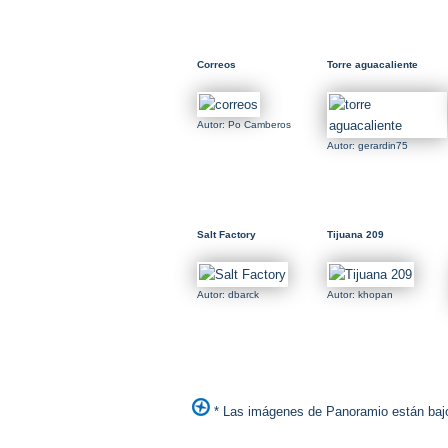
Correos
Torre aguacaliente
Autor: Po Camberos
Autor: gerardin75
Salt Factory
Tijuana 209
Autor: dbarck
Autor: khopan
* Las imágenes de Panoramio están bajo