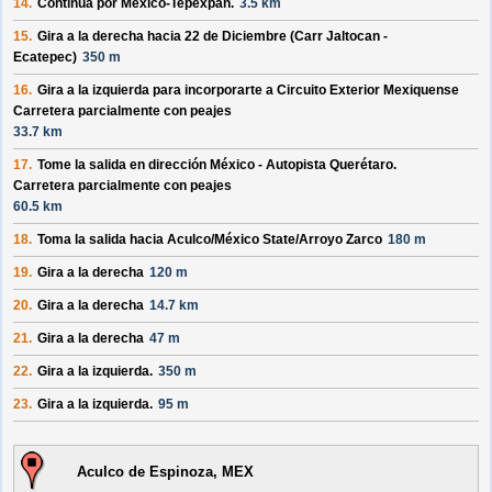
14.
Continúa por
México-Tepexpan
.
3.5 km
15.
Gira a la derecha hacia
22 de Diciembre (Carr Jaltocan -
Ecatepec)
350 m
16.
Gira a la izquierda para incorporarte a
Circuito Exterior Mexiquense
Carretera parcialmente con peajes
33.7 km
17.
Tome la salida en dirección
México - Autopista Querétaro
.
Carretera parcialmente con peajes
60.5 km
18.
Toma la salida hacia
Aculco/
México State/
Arroyo Zarco
180 m
19.
Gira a la derecha
120 m
20.
Gira a la derecha
14.7 km
21.
Gira a la derecha
47 m
22.
Gira a la izquierda.
350 m
23.
Gira a la izquierda.
95 m
Aculco de Espinoza, MEX