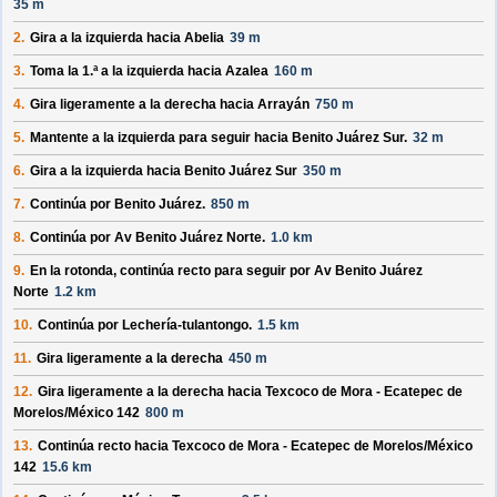
35 m
2.
Gira a la izquierda hacia
Abelia
39 m
3.
Toma la 1.ª a la izquierda hacia
Azalea
160 m
4.
Gira ligeramente a la derecha hacia
Arrayán
750 m
5.
Mantente a la izquierda para seguir hacia
Benito Juárez Sur
.
32 m
6.
Gira a la izquierda hacia
Benito Juárez Sur
350 m
7.
Continúa por
Benito Juárez
.
850 m
8.
Continúa por
Av Benito Juárez Norte
.
1.0 km
9.
En la rotonda, continúa recto para seguir por
Av Benito Juárez
Norte
1.2 km
10.
Continúa por
Lechería-tulantongo
.
1.5 km
11.
Gira ligeramente a la derecha
450 m
12.
Gira ligeramente a la derecha hacia
Texcoco de Mora - Ecatepec de
Morelos/
México 142
800 m
13.
Continúa recto hacia
Texcoco de Mora - Ecatepec de Morelos/
México
142
15.6 km