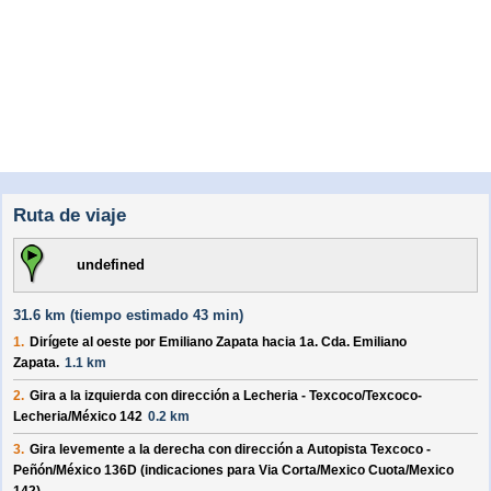
Ruta de viaje
undefined
31.6 km (
tiempo estimado
43 min)
1.
Dirígete al
oeste
por
Emiliano Zapata
hacia
1a. Cda. Emiliano
Zapata
.
1.1 km
2.
Gira a la
izquierda
con dirección a
Lecheria - Texcoco/Texcoco-
Lecheria/México 142
0.2 km
3.
Gira levemente a la
derecha
con dirección a
Autopista Texcoco -
Peñón/México 136D
(indicaciones para
Via Corta/Mexico Cuota/Mexico