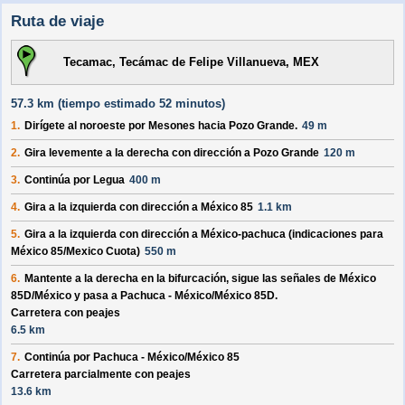
Ruta de viaje
Tecamac, Tecámac de Felipe Villanueva, MEX
57.3 km (
tiempo estimado
52 minutos)
1.
Dirígete al
noroeste
por
Mesones
hacia
Pozo Grande
.
49 m
2.
Gira levemente a la derecha con dirección a
Pozo Grande
120 m
3.
Continúa por
Legua
400 m
4.
Gira a la izquierda con dirección a
México 85
1.1 km
5.
Gira a la izquierda con dirección a
México-pachuca
(indicaciones para
México 85/
Mexico Cuota
)
550 m
6.
Mantente a la derecha en la bifurcación, sigue las señales de
México
85D/
México
y pasa a
Pachuca - México/
México 85D
.
Carretera con peajes
6.5 km
7.
Continúa por
Pachuca - México/
México 85
Carretera parcialmente con peajes
13.6 km