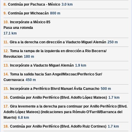
8.
Continúa por
Pachuca - México
3.0 km
9.
Continúa por
Michoacán
800 m
10.
Incorpórate a
México 85
Pasa una rotonda
17.1 km
11.
Gira a la derecha con dirección a
Viaducto Miguel Alemán
250 m
12.
Toma la rampa de la izquierda en dirección a
Rio Becerra/
Revolucion
180 m
13.
Incorpórate a
Viaducto Miguel Alemán
1.9 km
14.
Toma la salida hacia
San Angel/
Mixcoac/
Periferico Sur/
Cuernavaca
450 m
15.
Incorpórate a
Periférico Blvrd Manuel Ávila Camacho
500 m
16.
Continúa por
Anillo Periférico (Blvd. Adolfo López Mateos)
1.7 km
17.
Gira levemente a la derecha para continuar por
Anillo Periférico (Blvd.
Adolfo López Mateos)
(indicaciones para
Rómulo O'Farrill/
Barranca del
Muerto
)
6.8 km
18.
Continúa por
Anillo Periférico (Blvd. Adolfo Ruiz Cortines)
1.7 km