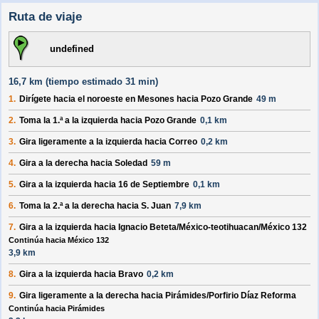
Ruta de viaje
undefined
16,7 km (
tiempo estimado
31 min)
1.
Dirígete hacia el
noroeste
en
Mesones
hacia
Pozo Grande
49 m
2.
Toma la 1.ª a la
izquierda
hacia
Pozo Grande
0,1 km
3.
Gira ligeramente a la
izquierda
hacia
Correo
0,2 km
4.
Gira a la
derecha
hacia
Soledad
59 m
5.
Gira a la
izquierda
hacia
16 de Septiembre
0,1 km
6.
Toma la 2.ª a la
derecha
hacia
S. Juan
7,9 km
7.
Gira a la
izquierda
hacia
Ignacio Beteta/México-teotihuacan/México 132
Continúa hacia México 132
3,9 km
8.
Gira a la
izquierda
hacia
Bravo
0,2 km
9.
Gira ligeramente a la
derecha
hacia
Pirámides/Porfirio Díaz Reforma
Continúa hacia Pirámides