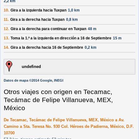
2,2 km
10.
Gira a la
izquierda
hacia
Tuxpan
1,0 km
11.
Gira a la
derecha
hacia
Tuxpan
0,8 km
12.
Gira a la
derecha
para continuar en
Tuxpan
48 m
13.
Toma la 1.ª a la
izquierda
en dirección a
16 de Septiembre
15 m
14.
Gira a la
derecha
hacia
16 de Septiembre
0,2 km
undefined
Datos de mapa ©2014 Google, INEGI
Otros viajes con origen en Tecamac,
Tecámac de Felipe Villanueva, MEX,
México
De Tecamac, Tecámac de Felipe Villanueva, MEX, México a Av.
Camino a Sta. Teresa No. 930 Col. Héroes de Padierna, México, D.F.
10700