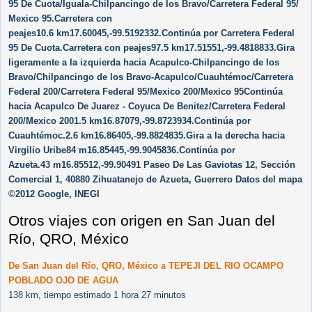
95 De Cuota/​Iguala-Chilpancingo de los Bravo/​Carretera Federal 95/​
Mexico 95.Carretera con
peajes10.6 km17.60045,-99.5192332.Continúa por Carretera Federal
95 De Cuota.Carretera con peajes97.5 km17.51551,-99.4818833.Gira
ligeramente a la izquierda hacia Acapulco-Chilpancingo de los
Bravo/​Chilpancingo de los Bravo-Acapulco/​Cuauhtémoc/​Carretera
Federal 200/​Carretera Federal 95/​Mexico 200/​Mexico 95Continúa
hacia Acapulco De Juarez - Coyuca De Benitez/​Carretera Federal
200/​Mexico 2001.5 km16.87079,-99.8723934.Continúa por
Cuauhtémoc.2.6 km16.86405,-99.8824835.Gira a la derecha hacia
Virgilio Uribe84 m16.85445,-99.9045836.Continúa por
Azueta.43 m16.85512,-99.90491 Paseo De Las Gaviotas 12, Sección
Comercial 1, 40880 Zihuatanejo de Azueta, Guerrero Datos del mapa
©2012 Google, INEGI
Otros viajes con origen en San Juan del
Río, QRO, México
De San Juan del Río, QRO, México a TEPEJI DEL RIO OCAMPO
POBLADO OJO DE AGUA
138 km, tiempo estimado 1 hora 27 minutos