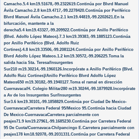
Camacho.5.4 km19.51678,-99.2322619.Continúa por Blvrd Manuel
Ávila Camacho.2.8 km19.4717,-99.2278420.Continúa por Periférico
Blvrd Manuel Ávila Camacho.2.1 km19.44819,-99.2202621.En la
bifurcación, mantente a la
derecha5.4 km19.43327,-99.209922.Continúa por Anillo Periférico
(Blvd. Adolfo López Mateos).7.3 km19.39383,-99.1885123.Continúa
por Anillo Periférico (Blvd. Adolfo Ruiz
Cortines).4.8 km19.33506,-99.2081124.Continúa por Anillo Periférico
Blvrd Adolfo López Mateos.1.2 km19.30572,-99.206225.Toma la
salida hacia Sta. Teresa/​Insurgentes
Sur210 m19.30214,-99.1960126.Incorpórate a Anillo Periférico (Blvd.
Adolfo Ruiz Cortines)/​Anillo Periférico Blvrd Adolfo López
Mateos650 m19.30182,-99.1940127.Toma el ramal en dirección
Cuernavaca/​H. Colegio Militar280 m19.30244,-99.1879928.Incorpórate
a Av de los Insurgentes Sur/​Insurgentes
Sur3.6 km19.30101,-99.1858829.Continúa por Ciudad De Mexico-
Cuernavaca/​Carretera Federal 95/​Mexico 95.Continúa hacia Ciudad
De Mexico-CuernavacaCarretera parcialmente con
peajes71.9 km19.27961,-99.1685230.Continúa por Carretera Federal
95 De Cuota/​Cuernavaca-Chilpancingo E.Carretera parcialmente con
peajes178 km18.92078,-99.2031331.Continúa por Carretera Federal