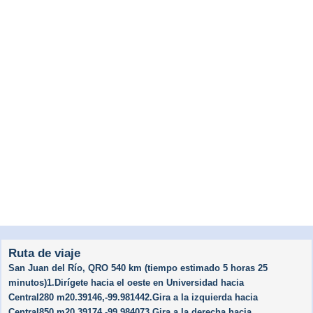
Ruta de viaje
San Juan del Río, QRO 540 km (tiempo estimado 5 horas 25
minutos)1.Dirígete hacia el oeste en Universidad hacia
Central280 m20.39146,-99.981442.Gira a la izquierda hacia
Central850 m20.39174,-99.984073.Gira a la derecha hacia