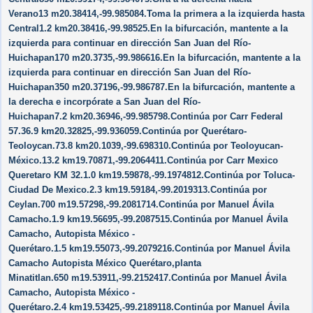
Verano13 m20.38414,-99.985084.Toma la primera a la izquierda hasta
Central1.2 km20.38416,-99.98525.En la bifurcación, mantente a la
izquierda para continuar en dirección San Juan del Río-
Huichapan170 m20.3735,-99.986616.En la bifurcación, mantente a la
izquierda para continuar en dirección San Juan del Río-
Huichapan350 m20.37196,-99.986787.En la bifurcación, mantente a
la derecha e incorpórate a San Juan del Río-
Huichapan7.2 km20.36946,-99.985798.Continúa por Carr Federal
57.36.9 km20.32825,-99.936059.Continúa por Querétaro-
Teoloycan.73.8 km20.1039,-99.698310.Continúa por Teoloyucan-
México.13.2 km19.70871,-99.2064411.Continúa por Carr Mexico
Queretaro KM 32.1.0 km19.59878,-99.1974812.Continúa por Toluca-
Ciudad De Mexico.2.3 km19.59184,-99.2019313.Continúa por
Ceylan.700 m19.57298,-99.2081714.Continúa por Manuel Ávila
Camacho.1.9 km19.56695,-99.2087515.Continúa por Manuel Ávila
Camacho, Autopista México -
Querétaro.1.5 km19.55073,-99.2079216.Continúa por Manuel Ávila
Camacho Autopista México Querétaro,planta
Minatitlan.650 m19.53911,-99.2152417.Continúa por Manuel Ávila
Camacho, Autopista México -
Querétaro.2.4 km19.53425,-99.2189118.Continúa por Manuel Ávila