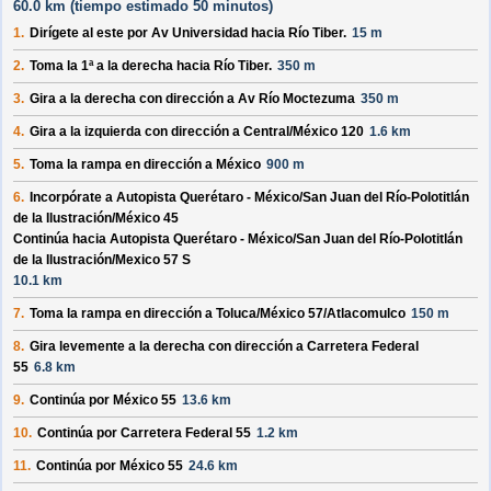
60.0 km (
tiempo estimado
50 minutos)
1.
Dirígete al
este
por
Av Universidad
hacia
Río Tiber
.
15 m
2.
Toma la 1ª a la derecha hacia
Río Tiber
.
350 m
3.
Gira a la derecha con dirección a
Av Río Moctezuma
350 m
4.
Gira a la izquierda con dirección a
Central/
México 120
1.6 km
5.
Toma la rampa en dirección a
México
900 m
6.
Incorpórate a
Autopista Querétaro - México/
San Juan del Río-Polotitlán
de la Ilustración/
México 45
Continúa hacia Autopista Querétaro - México/
San Juan del Río-Polotitlán
de la Ilustración/
Mexico 57 S
10.1 km
7.
Toma la rampa en dirección a
Toluca/
México 57/
Atlacomulco
150 m
8.
Gira levemente a la derecha con dirección a
Carretera Federal
55
6.8 km
9.
Continúa por
México 55
13.6 km
10.
Continúa por
Carretera Federal 55
1.2 km
11.
Continúa por
México 55
24.6 km