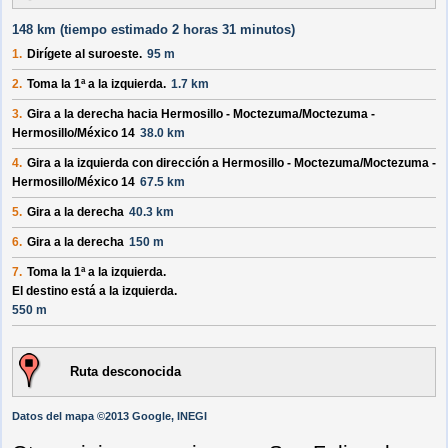
148 km (
tiempo estimado
2 horas 31 minutos)
1.
Dirígete al
suroeste
.
95 m
2.
Toma la 1ª a la izquierda.
1.7 km
3.
Gira a la derecha hacia
Hermosillo - Moctezuma/
Moctezuma -
Hermosillo/
México 14
38.0 km
4.
Gira a la izquierda con dirección a
Hermosillo - Moctezuma/
Moctezuma -
Hermosillo/
México 14
67.5 km
5.
Gira a la derecha
40.3 km
6.
Gira a la derecha
150 m
7.
Toma la 1ª a la izquierda.
El destino está a la izquierda.
550 m
Ruta desconocida
Datos del mapa ©2013 Google, INEGI