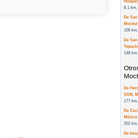
Huépac
8.1 km,
De San
Moctez
106 km,
De San
Tepach
148 km,
Otro
Moct
De Her
SON, M
177 km,
De Cuc
México
202 km,
De Imu