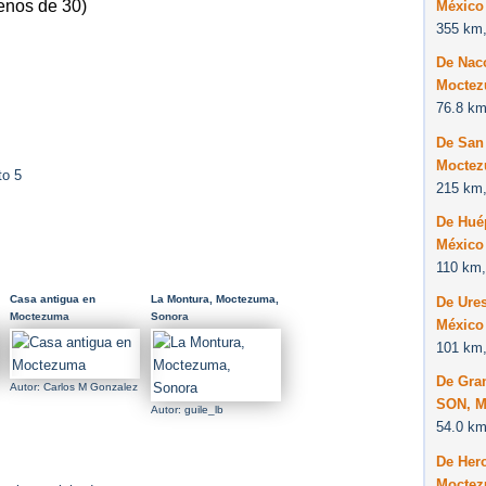
enos de 30)
México
355 km,
De Naco
Moctez
76.8 km
De San
Moctez
to 5
215 km,
De Hué
México
110 km,
Casa antigua en
La Montura, Moctezuma,
De Ure
Moctezuma
Sonora
México
101 km,
De Gra
Autor: Carlos M Gonzalez
SON, M
Autor: guile_lb
54.0 km
De Her
Moctez