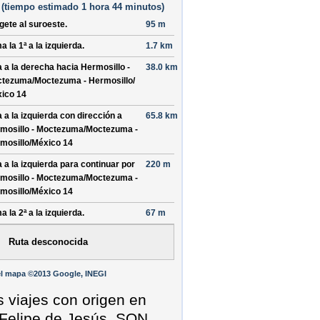
(
tiempo estimado
1 hora 44 minutos)
ígete al
suroeste
.
95 m
a la 1ª a la izquierda.
1.7 km
a a la derecha hacia
Hermosillo -
38.0 km
tezuma/
Moctezuma - Hermosillo/
ico 14
a a la izquierda con dirección a
65.8 km
mosillo - Moctezuma/
Moctezuma -
mosillo/
México 14
a a la izquierda para continuar por
220 m
mosillo - Moctezuma/
Moctezuma -
mosillo/
México 14
a la 2ª a la izquierda.
67 m
Ruta desconocida
l mapa ©2013 Google, INEGI
s viajes con origen en
Felipe de Jesús, SON,