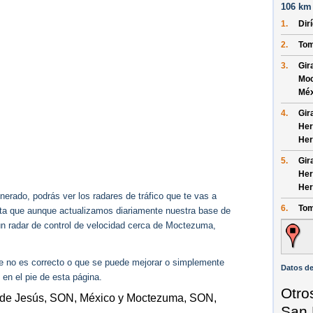
106 km 
1.
Dir
2.
Tom
3.
Gir
Moc
Méx
4.
Gir
Her
Her
5.
Gir
Her
Her
erado, podrás ver los radares de tráfico que te vas a
6.
Tom
enta que aunque actualizamos diariamente nuestra base de
gún radar de control de velocidad cerca de Moctezuma,
ue no es correcto o que se puede mejorar o simplemente
Datos de
 en el pie de esta página.
Otro
e de Jesús, SON, México y Moctezuma, SON,
San 