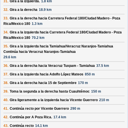
31.
Gira a la izquierda.
1.8 km
32.
Gira a la derecha
18.9 km
33.
Gira a la derecha hacia
Carretera Federal 180/
Ciudad Madero - Poza
Rica/
Mexico 180
1.3 km
34.
Gira a la izquierda hacia
Carretera Federal 180/
Ciudad Madero - Poza
Rica/
Mexico 180
70.2 km
35.
Gira a la izquierda hacia
Tamiahua/
Veracruz Naranjos-Tamiahua
Continúa hacia Veracruz Naranjos-Tamiahua
29.6 km
36.
Gira a la derecha hacia
Veracruz Tuxpam - Tamiahua
37.5 km
37.
Gira a la izquierda hacia
Adolfo López Mateos
850 m
38.
Gira a la derecha hacia
15 de Septiembre
170 m
39.
Toma la segunda a la derecha hasta
Cuauhtémoc
150 m
40.
Gira ligeramente a la izquierda hacia
Vicente Guerrero
210 m
41.
Continúa recto por
Vicente Guerrero
290 m
42.
Continúa por
A Poza Rica
.
17.4 km
43.
Continúa recto
14.1 km