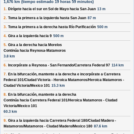
1,676 km (
tiempo estimado
19 horas 59 minutos)
1.
Dirígete hacia el
sur
en
Sol de Mayo
hacia
San Juan
13 m
2.
Toma la primera a la izquierda hasta
San Juan
87 m
3.
Toma la primera a la derecha hasta
Río Purificación
500 m
4.
Gira a la izquierda hacia
9
500 m
5.
Gira a la derecha hacia
Morelos
Continúa hacia Reynosa-Matamoros
3.8 km
6.
Incorpórate a
Reynosa - San Fernando/
Carretera Federal 97
114 km
7.
En la bifurcación, mantente a la derecha e incorpórate a
Carretera
Federal 101/
Ciudad Victoria - Heroica Matamoros/
Heroica Matamoros -
Ciudad Victoria/
Mexico 101
15.3 km
8.
En la bifurcación, mantente a la derecha
Continúa hacia Carretera Federal 101/
Heroica Matamoros - Ciudad
Victoria/
Mexico 101
60.3 km
9.
Gira a la izquierda hacia
Carretera Federal 180/
Ciudad Madero -
Matamoros/
Matamoros - Ciudad Madero/
Mexico 180
87.6 km