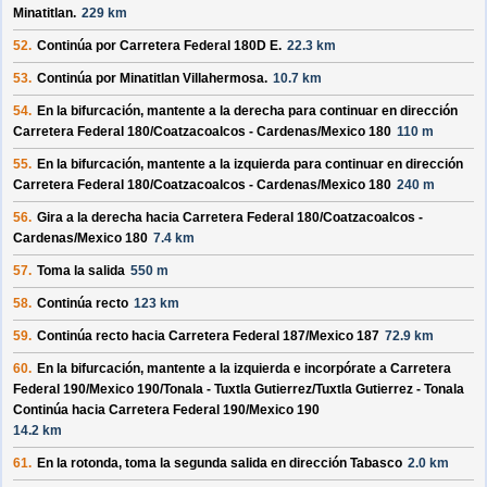
Minatitlan
.
229 km
52.
Continúa por
Carretera Federal 180D E
.
22.3 km
53.
Continúa por
Minatitlan Villahermosa
.
10.7 km
54.
En la bifurcación, mantente a la derecha para continuar en dirección
Carretera Federal 180/
Coatzacoalcos - Cardenas/
Mexico 180
110 m
55.
En la bifurcación, mantente a la izquierda para continuar en dirección
Carretera Federal 180/
Coatzacoalcos - Cardenas/
Mexico 180
240 m
56.
Gira a la derecha hacia
Carretera Federal 180/
Coatzacoalcos -
Cardenas/
Mexico 180
7.4 km
57.
Toma la salida
550 m
58.
Continúa recto
123 km
59.
Continúa recto hacia
Carretera Federal 187/
Mexico 187
72.9 km
60.
En la bifurcación, mantente a la izquierda e incorpórate a
Carretera
Federal 190/
Mexico 190/
Tonala - Tuxtla Gutierrez/
Tuxtla Gutierrez - Tonala
Continúa hacia Carretera Federal 190/
Mexico 190
14.2 km
61.
En la rotonda, toma la
segunda
salida en dirección
Tabasco
2.0 km