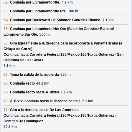
62.
Continúa por
Libramiento Nte
.
4.9 km
63.
Continúa por
Libramiento Nte Pte
.
700 m
64.
Continúa por
Boulevard Lic Salomon Gonzalez Blanco
.
7.1 km
65.
Continúa por
Libramiento Nte Ote (Salomón González Blanco)/
Libramiento Sur Ote
.
500 m
66.
Gira ligeramente a la derecha para incorporarte a
Panamericana (a
Chiapa de Corzo)
Continúa hacia Carretera Federal 190/
Mexico 190/
Tuxtla Gutierrez - San
Cristobal De Las Casas
7.1 km
67.
Toma la salida de la izquierda
550 m
68.
Continúa recto
44.2 km
69.
Continúa recto hacia
A Tuxtla
1.1 km
70.
A Tuxtla
continúa hacia la derecha hasta
1
2.1 km
71.
Gira a la derecha hacia
De Las Americas
Continúa hacia Carretera Federal 190/
Mexico 190/
Tuxtla Gutierrez -
Comitan De Dominguez
20.8 km