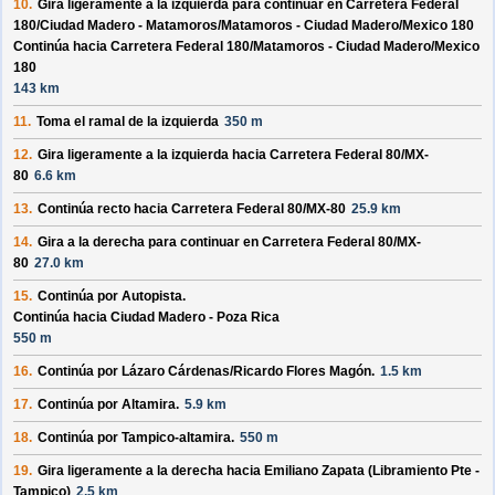
10.
Gira ligeramente a la izquierda para continuar en
Carretera Federal
180/
Ciudad Madero - Matamoros/
Matamoros - Ciudad Madero/
Mexico 180
Continúa hacia Carretera Federal 180/
Matamoros - Ciudad Madero/
Mexico
180
143 km
11.
Toma el ramal de la izquierda
350 m
12.
Gira ligeramente a la izquierda hacia
Carretera Federal 80/
MX-
80
6.6 km
13.
Continúa recto hacia
Carretera Federal 80/
MX-80
25.9 km
14.
Gira a la derecha para continuar en
Carretera Federal 80/
MX-
80
27.0 km
15.
Continúa por
Autopista
.
Continúa hacia Ciudad Madero - Poza Rica
550 m
16.
Continúa por
Lázaro Cárdenas/
Ricardo Flores Magón
.
1.5 km
17.
Continúa por
Altamira
.
5.9 km
18.
Continúa por
Tampico-altamira
.
550 m
19.
Gira ligeramente a la derecha hacia
Emiliano Zapata (Libramiento Pte -
Tampico)
2.5 km