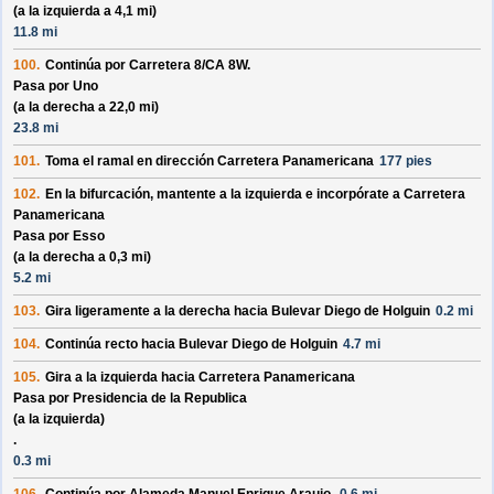
(a la izquierda a 4,1 mi)
11.8 mi
100.
Continúa por
Carretera 8/
CA 8W
.
Pasa por
Uno
(a la derecha a 22,0 mi)
23.8 mi
101.
Toma el ramal en dirección
Carretera Panamericana
177 pies
102.
En la bifurcación, mantente a la izquierda e incorpórate a
Carretera
Panamericana
Pasa por
Esso
(a la derecha a 0,3 mi)
5.2 mi
103.
Gira ligeramente a la derecha hacia
Bulevar Diego de Holguin
0.2 mi
104.
Continúa recto hacia
Bulevar Diego de Holguin
4.7 mi
105.
Gira a la izquierda hacia
Carretera Panamericana
Pasa por
Presidencia de la Republica
(a la izquierda)
.
0.3 mi