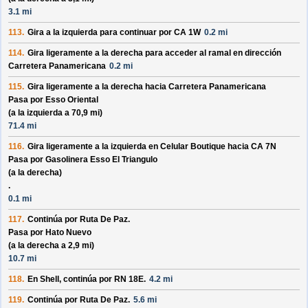
3.1 mi
113.
Gira a la izquierda para continuar por
CA 1W
0.2 mi
114.
Gira ligeramente a la derecha para acceder al ramal en dirección
Carretera Panamericana
0.2 mi
115.
Gira ligeramente a la derecha hacia
Carretera Panamericana
Pasa por
Esso Oriental
(a la izquierda a 70,9 mi)
71.4 mi
116.
Gira ligeramente a la izquierda en
Celular Boutique
hacia
CA 7N
Pasa por
Gasolinera Esso El Triangulo
(a la derecha)
.
0.1 mi
117.
Continúa por
Ruta De Paz
.
Pasa por
Hato Nuevo
(a la derecha a 2,9 mi)
10.7 mi
118.
En
Shell
, continúa por
RN 18E
.
4.2 mi
119.
Continúa por
Ruta De Paz
.
5.6 mi