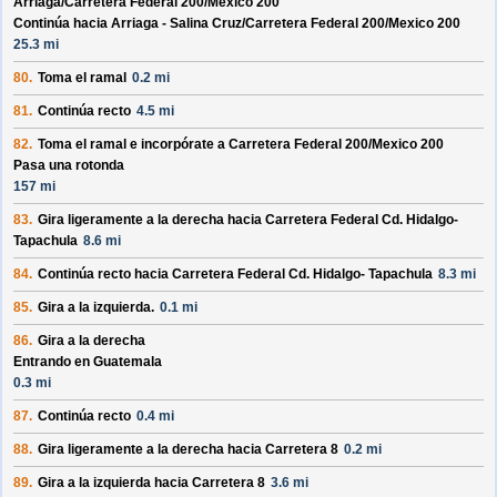
Arriaga/
Carretera Federal 200/
Mexico 200
Continúa hacia Arriaga - Salina Cruz/
Carretera Federal 200/
Mexico 200
25.3 mi
80.
Toma el ramal
0.2 mi
81.
Continúa recto
4.5 mi
82.
Toma el ramal e incorpórate a
Carretera Federal 200/
Mexico 200
Pasa una rotonda
157 mi
83.
Gira ligeramente a la derecha hacia
Carretera Federal Cd. Hidalgo-
Tapachula
8.6 mi
84.
Continúa recto hacia
Carretera Federal Cd. Hidalgo- Tapachula
8.3 mi
85.
Gira a la izquierda.
0.1 mi
86.
Gira a la derecha
Entrando en Guatemala
0.3 mi
87.
Continúa recto
0.4 mi
88.
Gira ligeramente a la derecha hacia
Carretera 8
0.2 mi
89.
Gira a la izquierda hacia
Carretera 8
3.6 mi