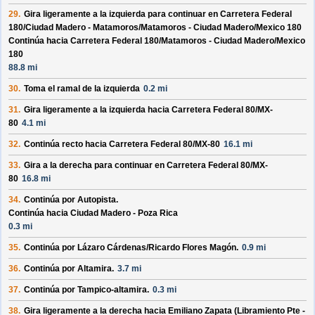
29.
Gira ligeramente a la izquierda para continuar en
Carretera Federal
180/
Ciudad Madero - Matamoros/
Matamoros - Ciudad Madero/
Mexico 180
Continúa hacia Carretera Federal 180/
Matamoros - Ciudad Madero/
Mexico
180
88.8 mi
30.
Toma el ramal de la izquierda
0.2 mi
31.
Gira ligeramente a la izquierda hacia
Carretera Federal 80/
MX-
80
4.1 mi
32.
Continúa recto hacia
Carretera Federal 80/
MX-80
16.1 mi
33.
Gira a la derecha para continuar en
Carretera Federal 80/
MX-
80
16.8 mi
34.
Continúa por
Autopista
.
Continúa hacia Ciudad Madero - Poza Rica
0.3 mi
35.
Continúa por
Lázaro Cárdenas/
Ricardo Flores Magón
.
0.9 mi
36.
Continúa por
Altamira
.
3.7 mi
37.
Continúa por
Tampico-altamira
.
0.3 mi
38.
Gira ligeramente a la derecha hacia
Emiliano Zapata (Libramiento Pte -