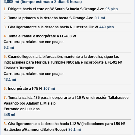
3,008 mi (
tiempo estimado
2 días 6 horas)
1.
Dirígete hacia el
este
en
W South St
hacia
S Orange Ave
95 pies
2.
Toma la primera a la derecha hasta
S Orange Ave
0.1 mi
3.
Gira ligeramente a la derecha hacia
N Lucerne Cir W
449 pies
4.
Toma el ramal e incorpórate a
FL-408 W
Carretera parcialmente con peajes
9.2 mi
5.
Cuando llegues a la bifurcación, mantente a la derecha, sigue las
indicaciones para
Florida's Turnpike N/
Ocala
e incorpórate a
FL-91 N/
Florida's Turnpike
Carretera parcialmente con peajes
43.1 mi
6.
Incorpórate a
I-75 N
107 mi
7.
Toma la salida
435
para incorporarte a
I-10 W
en dirección
Tallahassee
Pasando por Alabama, Misisipi
Entrando en Luisiana
445 mi
8.
Gira ligeramente a la derecha hacia
I-12 W
(indicaciones para
I-59 N/
Hattiesburg/
Hammond/
Baton Rouge
)
86.1 mi