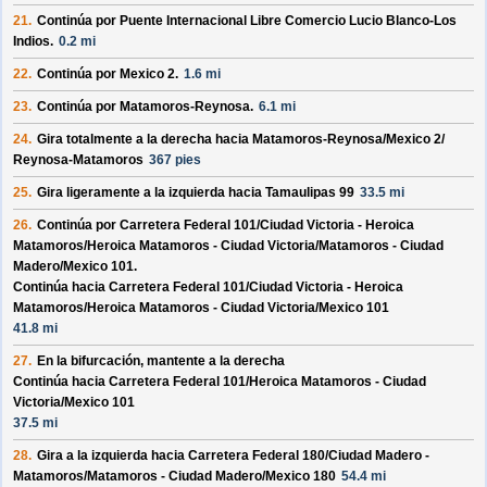
21.
Continúa por
Puente Internacional Libre Comercio Lucio Blanco-Los
Indios
.
0.2 mi
22.
Continúa por
Mexico 2
.
1.6 mi
23.
Continúa por
Matamoros-Reynosa
.
6.1 mi
24.
Gira totalmente a la derecha hacia
Matamoros-Reynosa/
Mexico 2/
Reynosa-Matamoros
367 pies
25.
Gira ligeramente a la izquierda hacia
Tamaulipas 99
33.5 mi
26.
Continúa por
Carretera Federal 101/
Ciudad Victoria - Heroica
Matamoros/
Heroica Matamoros - Ciudad Victoria/
Matamoros - Ciudad
Madero/
Mexico 101
.
Continúa hacia Carretera Federal 101/
Ciudad Victoria - Heroica
Matamoros/
Heroica Matamoros - Ciudad Victoria/
Mexico 101
41.8 mi
27.
En la bifurcación, mantente a la derecha
Continúa hacia Carretera Federal 101/
Heroica Matamoros - Ciudad
Victoria/
Mexico 101
37.5 mi
28.
Gira a la izquierda hacia
Carretera Federal 180/
Ciudad Madero -
Matamoros/
Matamoros - Ciudad Madero/
Mexico 180
54.4 mi