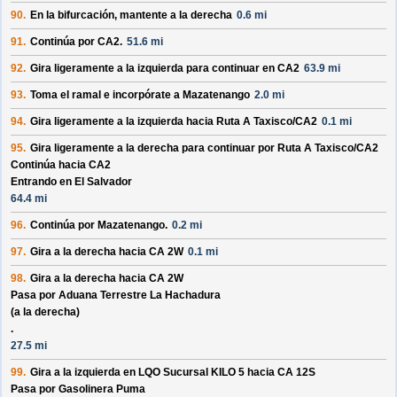
90.
En la bifurcación, mantente a la derecha
0.6 mi
91.
Continúa por
CA2
.
51.6 mi
92.
Gira ligeramente a la izquierda para continuar en
CA2
63.9 mi
93.
Toma el ramal e incorpórate a
Mazatenango
2.0 mi
94.
Gira ligeramente a la izquierda hacia
Ruta A Taxisco/
CA2
0.1 mi
95.
Gira ligeramente a la derecha para continuar por
Ruta A Taxisco/
CA2
Continúa hacia CA2
Entrando en El Salvador
64.4 mi
96.
Continúa por
Mazatenango
.
0.2 mi
97.
Gira a la derecha hacia
CA 2W
0.1 mi
98.
Gira a la derecha hacia
CA 2W
Pasa por
Aduana Terrestre La Hachadura
(a la derecha)
.
27.5 mi
99.
Gira a la izquierda en
LQO Sucursal KILO 5
hacia
CA 12S
Pasa por
Gasolinera Puma