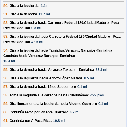
50.
Gira a la izquierda.
1.1 mi
51.
Gira a la derecha
11.7 mi
52.
Gira a la derecha hacia
Carretera Federal 180/
Ciudad Madero - Poza
Rica/
Mexico 180
0.8 mi
53.
Gira a la izquierda hacia
Carretera Federal 180/
Ciudad Madero - Poza
Rica/
Mexico 180
43.6 mi
54.
Gira a la izquierda hacia
Tamiahua/
Veracruz Naranjos-Tamiahua
Continúa hacia Veracruz Naranjos-Tamiahua
18.4 mi
55.
Gira a la derecha hacia
Veracruz Tuxpam - Tamiahua
23.3 mi
56.
Gira a la izquierda hacia
Adolfo López Mateos
0.5 mi
57.
Gira a la derecha hacia
15 de Septiembre
0.1 mi
58.
Toma la segunda a la derecha hasta
Cuauhtémoc
499 pies
59.
Gira ligeramente a la izquierda hacia
Vicente Guerrero
0.1 mi
60.
Continúa recto por
Vicente Guerrero
0.2 mi
61.
Continúa por
A Poza Rica
.
10.8 mi