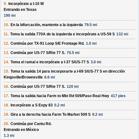
9.
Incorpórate a
I-10 W
Entrando en Texas
190 mi
10.
En la bifurcación, mantente a la izquierda
79.5 mi
11.
Toma la salida
770A
de la izquierda e incorpórate a
US-59 S
132 mi
12.
Continúa por
TX-91 Loop S/
E Frontage Rd
.
1.0 mi
13.
Continúa por
US-77 S/
Rte 77 S
.
70.5 mi
14.
Toma el ramal e incorpórate a
I-37 S/
US-77 S
3.0 mi
15.
Toma la salida
14
para incorporarte a
I-69 S/
US-77 S
en dirección
Kingsville/
Brownsville
6.6 mi
16.
Continúa por
US-77 S/
Rte 77 S
.
120 mi
17.
Toma la salida hacia
Farm to Mkt Rd 509/
Paso Real Hwy
417 pies
18.
Incorpórate a
S Expy 83
0.2 mi
19.
Gira a la derecha hacia
Farm To Market 509 S
9.2 mi
20.
Continúa por
Cantu Rd
.
Entrando en México
1.3 mi