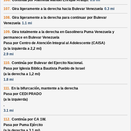
106.
Continúa por
Alameda Manuel Enrique Araujo
.
0.6 mi
107.
Gira ligeramente a la derecha hacia
Bulevar Venezuela
0.3 mi
108.
Gira ligeramente a la derecha para continuar por
Bulevar
Venezuela
1.1 mi
109.
Gira totalmente a la derecha en
Gasolinera Puma Venezuela
y
permanece en
Bulevar Venezuela
Pasa por
Centro de Atención Integral al Adolescente (CAISA)
(a la izquierda a 2,2 mi)
2.9 mi
110.
Continúa por
Bulevar del Ejercito Nacional
.
Pasa por
Iglesia Biblica Bautista Pueblo de Israel
(a la derecha a 1,2 mi)
1.8 mi
111.
En la bifurcación, mantente a la derecha
Pasa por
CEDI PRADO
(a la izquierda)
.
3.1 mi
112.
Continúa por
CA 1W
.
Pasa por
Puma Ejército
(a la derecha a 3,1 mi)