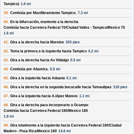
Tampico)
1.6 mi
39.
Continúa por
Maxilibramiento Tampico
.
7.3 mi
40.
En la bifurcación, mantente a la derecha
Continúa hacia Carretera Federal 70/
Ciudad Valles - Tampico/
Mexico 70
1.6 mi
41.
Gira a la derecha hacia
Morelos
305 pies
42.
Toma la primera a la izquierda hasta
Tampico
0.2 mi
43.
Gira a la derecha hacia
Av Hidalgo
0.5 mi
44.
Continúa por
Altamira
.
0.5 mi
45.
Gira a la izquierda hacia
Aduana
0.1 mi
46.
Gira a la derecha en la segunda bocacalle hacia
Tamaulipas
318 pies
47.
Gira a la izquierda hacia
A.lópez Mateos
1.1 mi
48.
Gira a la derecha para incorporarte a
Ocampo
Continúa hacia Carretera Federal 180/
Mexico 180
1.8 mi
49.
Gira totalmente a la izquierda hacia
Carretera Federal 180/
Ciudad
Madero - Poza Rica/
Mexico 180
14.8 mi