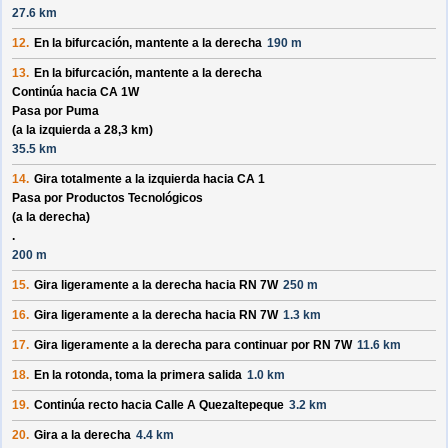
27.6 km
12.
En la bifurcación, mantente a la derecha
190 m
13.
En la bifurcación, mantente a la derecha
Continúa hacia CA 1W
Pasa por
Puma
(a la izquierda a 28,3 km)
35.5 km
14.
Gira totalmente a la izquierda hacia
CA 1
Pasa por
Productos Tecnológicos
(a la derecha)
.
200 m
15.
Gira ligeramente a la derecha hacia
RN 7W
250 m
16.
Gira ligeramente a la derecha hacia
RN 7W
1.3 km
17.
Gira ligeramente a la derecha para continuar por
RN 7W
11.6 km
18.
En la rotonda, toma la
primera
salida
1.0 km
19.
Continúa recto hacia
Calle A Quezaltepeque
3.2 km
20.
Gira a la derecha
4.4 km