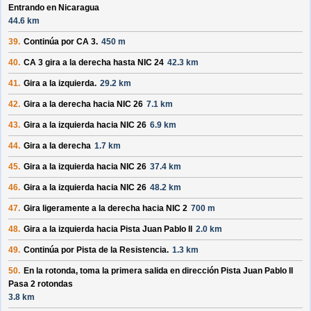
Entrando en Nicaragua
44.6 km
39.
Continúa por
CA 3
.
450 m
40.
CA 3
gira a la derecha hasta
NIC 24
42.3 km
41.
Gira a la izquierda.
29.2 km
42.
Gira a la derecha hacia
NIC 26
7.1 km
43.
Gira a la izquierda hacia
NIC 26
6.9 km
44.
Gira a la derecha
1.7 km
45.
Gira a la izquierda hacia
NIC 26
37.4 km
46.
Gira a la izquierda hacia
NIC 26
48.2 km
47.
Gira ligeramente a la derecha hacia
NIC 2
700 m
48.
Gira a la izquierda hacia
Pista Juan Pablo II
2.0 km
49.
Continúa por
Pista de la Resistencia
.
1.3 km
50.
En la rotonda, toma la
primera
salida en dirección
Pista Juan Pablo II
Pasa 2 rotondas
3.8 km