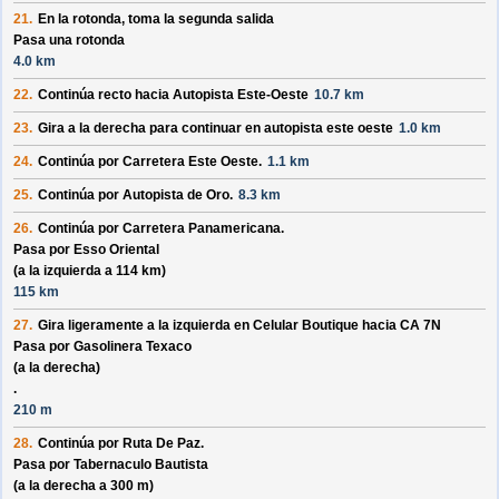
21.
En la rotonda, toma la
segunda
salida
Pasa una rotonda
4.0 km
22.
Continúa recto hacia
Autopista Este-Oeste
10.7 km
23.
Gira a la derecha para continuar en
autopista este oeste
1.0 km
24.
Continúa por
Carretera Este Oeste
.
1.1 km
25.
Continúa por
Autopista de Oro
.
8.3 km
26.
Continúa por
Carretera Panamericana
.
Pasa por
Esso Oriental
(a la izquierda a 114 km)
115 km
27.
Gira ligeramente a la izquierda en
Celular Boutique
hacia
CA 7N
Pasa por
Gasolinera Texaco
(a la derecha)
.
210 m
28.
Continúa por
Ruta De Paz
.
Pasa por
Tabernaculo Bautista
(a la derecha a 300 m)