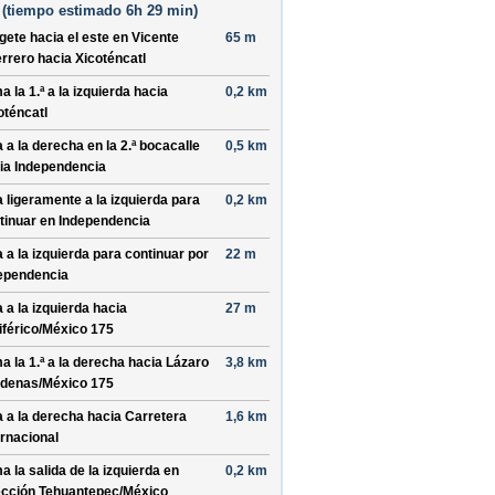
(
tiempo estimado
6h 29 min)
ígete hacia el
este
en
Vicente
65 m
rrero
hacia
Xicoténcatl
a la 1.ª a la
izquierda
hacia
0,2 km
oténcatl
a a la
derecha
en la 2.ª bocacalle
0,5 km
ia
Independencia
a ligeramente a la
izquierda
para
0,2 km
tinuar en
Independencia
a a la
izquierda
para continuar por
22 m
ependencia
a a la
izquierda
hacia
27 m
iférico/México 175
a la 1.ª a la
derecha
hacia
Lázaro
3,8 km
denas/México 175
a a la
derecha
hacia
Carretera
1,6 km
ernacional
a la salida de la
izquierda
en
0,2 km
ección
Tehuantepec/México