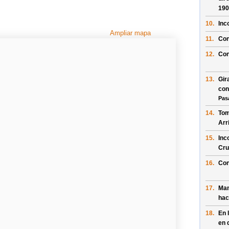
190
10.
Inc
Ampliar mapa
11.
Con
12.
Con
13.
Gir
con
Pas
14.
Tom
Arr
15.
Inc
Cru
16.
Con
17.
Man
hac
18.
En 
en 