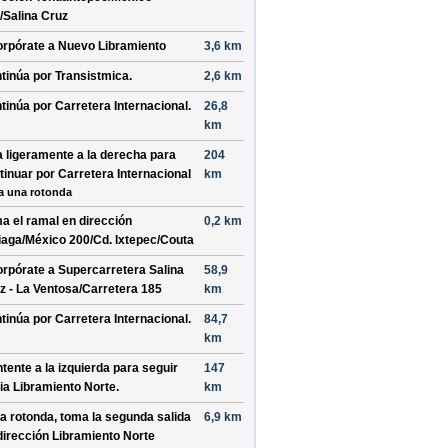
/Salina Cruz
orpórate a
Nuevo Libramiento
3,6 km
tinúa por
Transistmica
.
2,6 km
tinúa por
Carretera Internacional
.
26,8
km
a ligeramente a la
derecha
para
204
tinuar por
Carretera Internacional
km
a una rotonda
a el ramal en dirección
0,2 km
iaga/México 200/Cd. Ixtepec/Couta
orpórate a
Supercarretera Salina
58,9
z - La Ventosa/Carretera 185
km
tinúa por
Carretera Internacional
.
84,7
km
tente a la
izquierda
para seguir
147
ia
Libramiento Norte
.
km
la rotonda, toma la
segunda
salida
6,9 km
dirección
Libramiento Norte