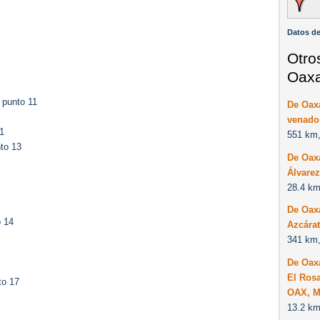
Datos d
Otro
Oaxa
 punto 11
De Oax
venado
1
551 km,
to 13
De Oax
Álvarez
28.4 km
De Oaxa
o 14
Azcárat
341 km,
De Oax
El Rosa
to 17
OAX, M
13.2 km