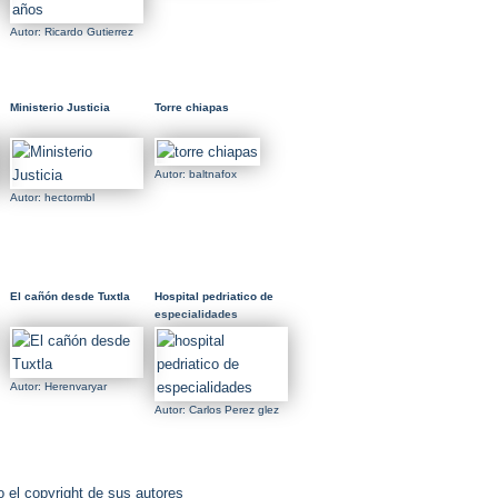
Autor: Ricardo Gutierrez
Ministerio Justicia
Torre chiapas
Autor: baltnafox
Autor: hectormbl
El cañón desde Tuxtla
Hospital pedriatico de
especialidades
Autor: Herenvaryar
Autor: Carlos Perez glez
 el copyright de sus autores