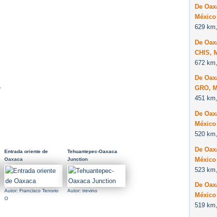
De Oax
México
629 km,
De Oax
CHIS, 
672 km,
De Oax
1
GRO, M
451 km,
De Oax
México
520 km,
De Oax
Entrada oriente de
Tehuantepec-Oaxaca
México
Oaxaca
Junction
523 km,
De Oax
Autor: Francisco Tenorio
Autor: trevino
México
O
519 km,