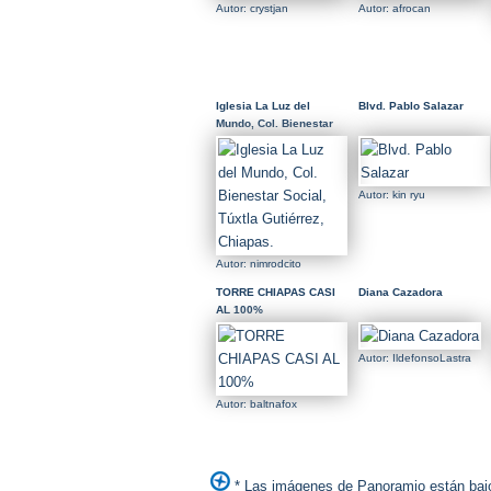
Autor: crystjan
Autor: afrocan
Iglesia La Luz del
Blvd. Pablo Salazar
Mundo, Col. Bienestar
Social, Túxtla Gutiérrez,
Chiapas.
Autor: kin ryu
Autor: nimrodcito
TORRE CHIAPAS CASI
Diana Cazadora
AL 100%
Autor: IldefonsoLastra
Autor: baltnafox
* Las imágenes de Panoramio están bajo