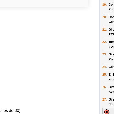
19.
Con
Pon
20.
Con
Gon
21.
Gir
123
22.
Tom
a
A
23.
Gir
Roj
24.
Con
25.
En 
en 
26.
Gir
Av 
27.
Gir
El d
enos de 30)