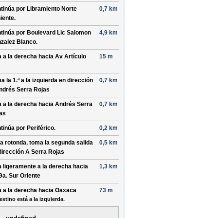
tinúa por
Libramiento Norte
0,7 km
iente
.
tinúa por
Boulevard Lic Salomon
4,9 km
zalez Blanco
.
a a la
derecha
hacia
Av Artículo
15 m
a la 1.ª a la
izquierda
en dirección
0,7 km
ndrés Serra Rojas
a a la
derecha
hacia
Andrés Serra
0,7 km
as
tinúa por
Periférico
.
0,2 km
la rotonda, toma la
segunda
salida
0,5 km
dirección
A Serra Rojas
a ligeramente a la
derecha
hacia
1,3 km
9a. Sur Oriente
a a la
derecha
hacia
Oaxaca
73 m
estino está a la izquierda.