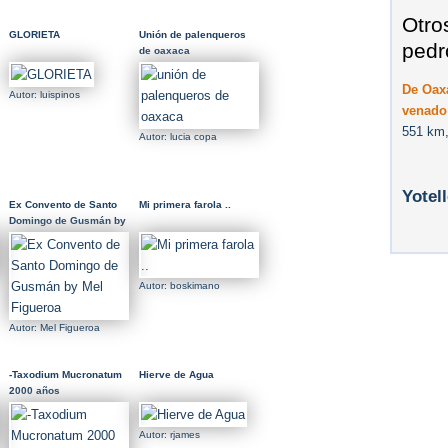
Otro
GLORIETA
Unión de palenqueros
pedr
de oaxaca
De Oax
Autor: luispinos
venado
551 km,
Autor: lucia copa
Yotel
Ex Convento de Santo
Mi primera farola ..
Domingo de Gusmán by
Mel Figueroa
Autor: boskimano
Autor: Mel Figueroa
-Taxodium Mucronatum
Hierve de Agua
2000 años
Autor: rjames