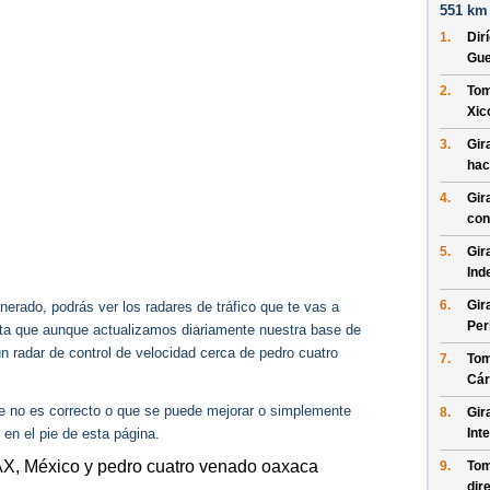
551 km 
1.
Dir
Gue
2.
Tom
Xic
3.
Gir
hac
4.
Gir
con
5.
Gir
Ind
6.
Gir
erado, podrás ver los radares de tráfico que te vas a
Per
enta que aunque actualizamos diariamente nuestra base de
ún radar de control de velocidad cerca de pedro cuatro
7.
Tom
Cár
ue no es correcto o que se puede mejorar o simplemente
8.
Gir
 en el pie de esta página.
Int
AX, México y pedro cuatro venado oaxaca
9.
Tom
dir