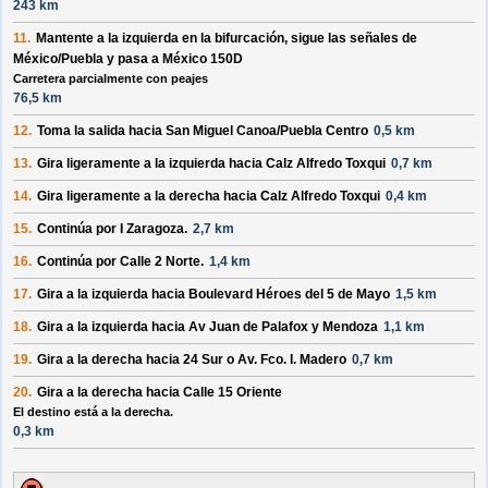
243 km
11.
Mantente a la
izquierda
en la bifurcación, sigue las señales de
México/Puebla
y pasa a
México 150D
Carretera parcialmente con peajes
76,5 km
12.
Toma la salida hacia
San Miguel Canoa/Puebla Centro
0,5 km
13.
Gira ligeramente a la
izquierda
hacia
Calz Alfredo Toxqui
0,7 km
14.
Gira ligeramente a la
derecha
hacia
Calz Alfredo Toxqui
0,4 km
15.
Continúa por
I Zaragoza
.
2,7 km
16.
Continúa por
Calle 2 Norte
.
1,4 km
17.
Gira a la
izquierda
hacia
Boulevard Héroes del 5 de Mayo
1,5 km
18.
Gira a la
izquierda
hacia
Av Juan de Palafox y Mendoza
1,1 km
19.
Gira a la
derecha
hacia
24 Sur o Av. Fco. I. Madero
0,7 km
20.
Gira a la
derecha
hacia
Calle 15 Oriente
El destino está a la derecha.
0,3 km