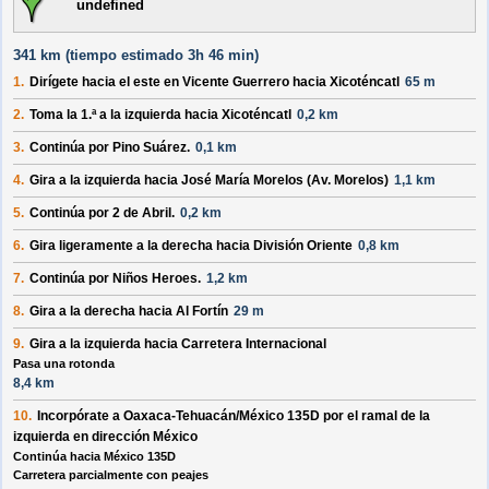
undefined
341 km (
tiempo estimado
3h 46 min)
1.
Dirígete hacia el
este
en
Vicente Guerrero
hacia
Xicoténcatl
65 m
2.
Toma la 1.ª a la
izquierda
hacia
Xicoténcatl
0,2 km
3.
Continúa por
Pino Suárez
.
0,1 km
4.
Gira a la
izquierda
hacia
José María Morelos (Av. Morelos)
1,1 km
5.
Continúa por
2 de Abril
.
0,2 km
6.
Gira ligeramente a la
derecha
hacia
División Oriente
0,8 km
7.
Continúa por
Niños Heroes
.
1,2 km
8.
Gira a la
derecha
hacia
Al Fortín
29 m
9.
Gira a la
izquierda
hacia
Carretera Internacional
Pasa una rotonda
8,4 km
10.
Incorpórate a
Oaxaca-Tehuacán/México 135D
por el ramal de la
izquierda
en dirección
México
Continúa hacia México 135D
Carretera parcialmente con peajes