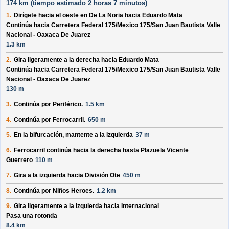
174 km (
tiempo estimado
2 horas 7 minutos)
1.
Dirígete hacia el
oeste
en
De La Noria
hacia
Eduardo Mata
Continúa hacia Carretera Federal 175/
Mexico 175/
San Juan Bautista Valle
Nacional - Oaxaca De Juarez
1.3 km
2.
Gira ligeramente a la derecha hacia
Eduardo Mata
Continúa hacia Carretera Federal 175/
Mexico 175/
San Juan Bautista Valle
Nacional - Oaxaca De Juarez
130 m
3.
Continúa por
Periférico
.
1.5 km
4.
Continúa por
Ferrocarril
.
650 m
5.
En la bifurcación, mantente a la izquierda
37 m
6.
Ferrocarril
continúa hacia la derecha hasta
Plazuela Vicente
Guerrero
110 m
7.
Gira a la izquierda hacia
División Ote
450 m
8.
Continúa por
Niños Heroes
.
1.2 km
9.
Gira ligeramente a la izquierda hacia
Internacional
Pasa una rotonda
8.4 km