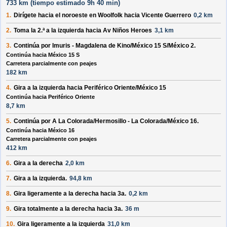
733 km (
tiempo estimado
9h 40 min)
1.
Dirígete hacia el
noroeste
en
Woolfolk
hacia
Vicente Guerrero
0,2 km
2.
Toma la 2.ª a la
izquierda
hacia
Av Niños Heroes
3,1 km
3.
Continúa por
Imuris - Magdalena de Kino/México 15 S/México 2
.
Continúa hacia México 15 S
Carretera parcialmente con peajes
182 km
4.
Gira a la
izquierda
hacia
Periférico Oriente/México 15
Continúa hacia Periférico Oriente
8,7 km
5.
Continúa por
A La Colorada/Hermosillo - La Colorada/México 16
.
Continúa hacia México 16
Carretera parcialmente con peajes
412 km
6.
Gira a la
derecha
2,0 km
7.
Gira a la
izquierda
.
94,8 km
8.
Gira ligeramente a la
derecha
hacia
3a.
0,2 km
9.
Gira totalmente a la
derecha
hacia
3a.
36 m
10.
Gira ligeramente a la
izquierda
31,0 km