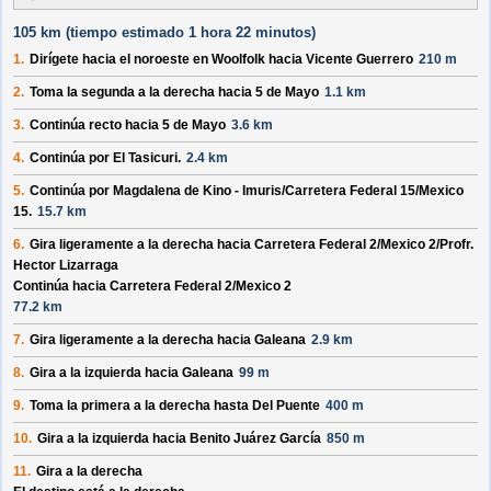
105 km (
tiempo estimado
1 hora 22 minutos)
1.
Dirígete hacia el
noroeste
en
Woolfolk
hacia
Vicente Guerrero
210 m
2.
Toma la segunda a la derecha hacia
5 de Mayo
1.1 km
3.
Continúa recto hacia
5 de Mayo
3.6 km
4.
Continúa por
El Tasicuri
.
2.4 km
5.
Continúa por
Magdalena de Kino - Imuris/
Carretera Federal 15/
Mexico
15
.
15.7 km
6.
Gira ligeramente a la derecha hacia
Carretera Federal 2/
Mexico 2/
Profr.
Hector Lizarraga
Continúa hacia Carretera Federal 2/
Mexico 2
77.2 km
7.
Gira ligeramente a la derecha hacia
Galeana
2.9 km
8.
Gira a la izquierda hacia
Galeana
99 m
9.
Toma la primera a la derecha hasta
Del Puente
400 m
10.
Gira a la izquierda hacia
Benito Juárez García
850 m
11.
Gira a la derecha