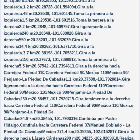
la izquierda.450 m20.28355,-101.59513.Gira a la
izquierda.1.2 km20.28728,-101.594094.Gira a la
izquierda.48 m20.29539,-101.601145.Toma la primera a la
izquierda1.5 km20.29538,-101.601516.Toma la tercera a la
derecha2.2 km20.2848,-101.609757.Gira ligeramente a la
izquierda240 m20.28348,-101.630828.Gira a la
derecha550 m20.28203,-101.632039.Gira a la
derecha14.4 km20.28262,-101.6371710.Gira a la
izquierda.3.7 km20.38198,-101.7058211.Gira a la
izquierda150 m20.37673,-101.7398912.Toma la primera a la
derecha5.5 km20.37542,-101.7394613.Gira a la derecha hacia
Carretera Federal 110/​Carretera Federal 90/​Mexico 110/​Mexico 90/​
Penjamo-La Piedad De Cabadas1.1 km20.37508,-101.7920814.Gira
ligeramente a la derecha hacia Carretera Federal 110/​Carretera
Federal 90/​Mexico 110/​Mexico 90/​Penjamo-La Piedad De
Cabadas230 m20.38457,-101.7920715.Gira totalmente a la derecha
hacia Carretera Federal 110/​Carretera Federal 90/​Mexico 110/​Mexico
90/​Penjamo-La Piedad De
Cabadas24.9 km20.38455,-101.7900316.Continúa por Padre
Hidalgo.Continúa hacia Carretera Federal 37/​Manuel Doblado - La
Piedad De Cavadas/​Mexico 371.4 km20.35355,-102.0152817.Gira a la
derecha hacia Lázaro Cárdenas200 m20.34235,-102.0209918.Realiza