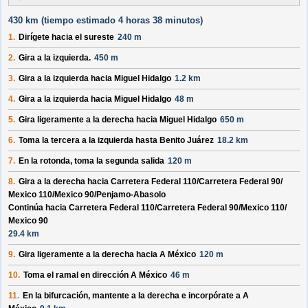
430 km (
tiempo estimado
4 horas 38 minutos)
1.
Dirígete hacia el
sureste
240 m
2.
Gira a la izquierda.
450 m
3.
Gira a la izquierda hacia
Miguel Hidalgo
1.2 km
4.
Gira a la izquierda hacia
Miguel Hidalgo
48 m
5.
Gira ligeramente a la derecha hacia
Miguel Hidalgo
650 m
6.
Toma la tercera a la izquierda hasta
Benito Juárez
18.2 km
7.
En la rotonda, toma la
segunda
salida
120 m
8.
Gira a la derecha hacia
Carretera Federal 110/
Carretera Federal 90/
Mexico 110/
Mexico 90/
Penjamo-Abasolo
Continúa hacia Carretera Federal 110/
Carretera Federal 90/
Mexico 110/
Mexico 90
29.4 km
9.
Gira ligeramente a la derecha hacia
A México
120 m
10.
Toma el ramal en dirección
A México
46 m
11.
En la bifurcación, mantente a la derecha e incorpórate a
A