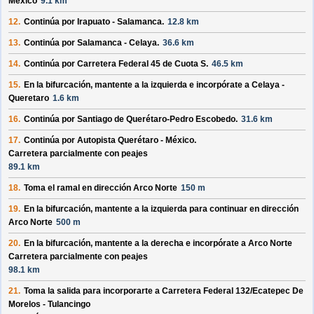
México
9.1 km
12.
Continúa por
Irapuato - Salamanca
.
12.8 km
13.
Continúa por
Salamanca - Celaya
.
36.6 km
14.
Continúa por
Carretera Federal 45 de Cuota S
.
46.5 km
15.
En la bifurcación, mantente a la izquierda e incorpórate a
Celaya -
Queretaro
1.6 km
16.
Continúa por
Santiago de Querétaro-Pedro Escobedo
.
31.6 km
17.
Continúa por
Autopista Querétaro - México
.
Carretera parcialmente con peajes
89.1 km
18.
Toma el ramal en dirección
Arco Norte
150 m
19.
En la bifurcación, mantente a la izquierda para continuar en dirección
Arco Norte
500 m
20.
En la bifurcación, mantente a la derecha e incorpórate a
Arco Norte
Carretera parcialmente con peajes
98.1 km
21.
Toma la salida para incorporarte a
Carretera Federal 132/
Ecatepec De
Morelos - Tulancingo