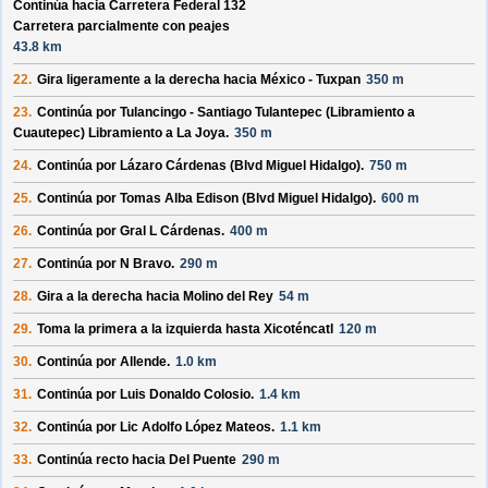
Continúa hacia Carretera Federal 132
Carretera parcialmente con peajes
43.8 km
22.
Gira ligeramente a la derecha hacia
México - Tuxpan
350 m
23.
Continúa por
Tulancingo - Santiago Tulantepec (Libramiento a
Cuautepec) Libramiento a La Joya
.
350 m
24.
Continúa por
Lázaro Cárdenas (Blvd Miguel Hidalgo)
.
750 m
25.
Continúa por
Tomas Alba Edison (Blvd Miguel Hidalgo)
.
600 m
26.
Continúa por
Gral L Cárdenas
.
400 m
27.
Continúa por
N Bravo
.
290 m
28.
Gira a la derecha hacia
Molino del Rey
54 m
29.
Toma la primera a la izquierda hasta
Xicoténcatl
120 m
30.
Continúa por
Allende
.
1.0 km
31.
Continúa por
Luis Donaldo Colosio
.
1.4 km
32.
Continúa por
Lic Adolfo López Mateos
.
1.1 km
33.
Continúa recto hacia
Del Puente
290 m