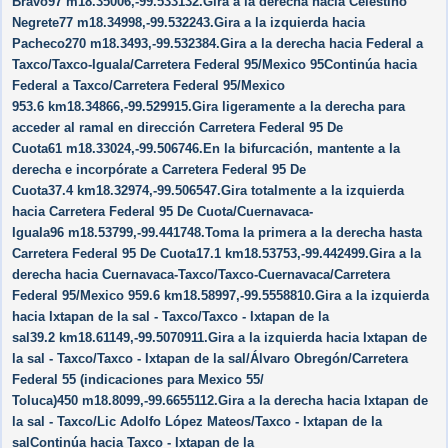
Bravo97 m18.35006,-99.533132.Gira a la derecha hacia Celestino
Negrete77 m18.34998,-99.532243.Gira a la izquierda hacia
Pacheco270 m18.3493,-99.532384.Gira a la derecha hacia Federal a
Taxco/​Taxco-Iguala/​Carretera Federal 95/​Mexico 95Continúa hacia
Federal a Taxco/​Carretera Federal 95/​Mexico
953.6 km18.34866,-99.529915.Gira ligeramente a la derecha para
acceder al ramal en dirección Carretera Federal 95 De
Cuota61 m18.33024,-99.506746.En la bifurcación, mantente a la
derecha e incorpórate a Carretera Federal 95 De
Cuota37.4 km18.32974,-99.506547.Gira totalmente a la izquierda
hacia Carretera Federal 95 De Cuota/​Cuernavaca-
Iguala96 m18.53799,-99.441748.Toma la primera a la derecha hasta
Carretera Federal 95 De Cuota17.1 km18.53753,-99.442499.Gira a la
derecha hacia Cuernavaca-Taxco/​Taxco-Cuernavaca/​Carretera
Federal 95/​Mexico 959.6 km18.58997,-99.5558810.Gira a la izquierda
hacia Ixtapan de la sal - Taxco/​Taxco - Ixtapan de la
sal39.2 km18.61149,-99.5070911.Gira a la izquierda hacia Ixtapan de
la sal - Taxco/​Taxco - Ixtapan de la sal/​Álvaro Obregón/​Carretera
Federal 55 (indicaciones para Mexico 55/​
Toluca)450 m18.8099,-99.6655112.Gira a la derecha hacia Ixtapan de
la sal - Taxco/​Lic Adolfo López Mateos/​Taxco - Ixtapan de la
salContinúa hacia Taxco - Ixtapan de la