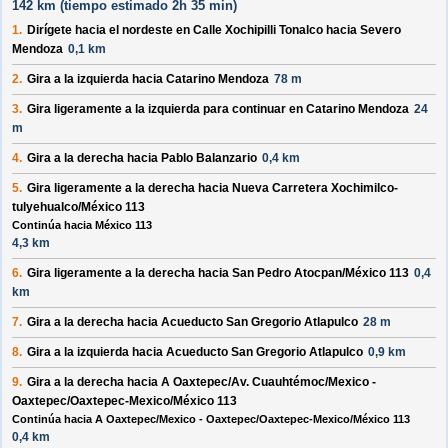
142 km (
tiempo estimado
2h 35 min)
1.
Dirígete hacia el
nordeste
en
Calle Xochipilli Tonalco
hacia
Severo
Mendoza
0,1 km
2.
Gira a la
izquierda
hacia
Catarino Mendoza
78 m
3.
Gira ligeramente a la
izquierda
para continuar en
Catarino Mendoza
24
m
4.
Gira a la
derecha
hacia
Pablo Balanzario
0,4 km
5.
Gira ligeramente a la
derecha
hacia
Nueva Carretera Xochimilco-
tulyehualco
/
México 113
Continúa hacia México 113
4,3 km
6.
Gira ligeramente a la
derecha
hacia
San Pedro Atocpan
/
México 113
0,4
km
7.
Gira a la
derecha
hacia
Acueducto San Gregorio Atlapulco
28 m
8.
Gira a la
izquierda
hacia
Acueducto San Gregorio Atlapulco
0,9 km
9.
Gira a la
derecha
hacia
A Oaxtepec
/
Av. Cuauhtémoc
/
Mexico -
Oaxtepec
/
Oaxtepec-Mexico
/
México 113
Continúa hacia A Oaxtepec/Mexico - Oaxtepec/Oaxtepec-Mexico/México 113
0,4 km