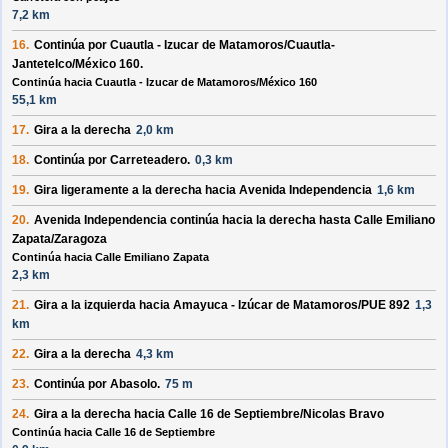
7,2 km
16.
Continúa por
Cuautla - Izucar de Matamoros
/
Cuautla-
Jantetelco
/
México 160
.
Continúa hacia Cuautla - Izucar de Matamoros/México 160
55,1 km
17.
Gira a la
derecha
2,0 km
18.
Continúa por
Carreteadero
.
0,3 km
19.
Gira ligeramente a la
derecha
hacia
Avenida Independencia
1,6 km
20.
Avenida Independencia
continúa hacia la
derecha
hasta
Calle Emiliano
Zapata
/
Zaragoza
Continúa hacia Calle Emiliano Zapata
2,3 km
21.
Gira a la
izquierda
hacia
Amayuca - Izúcar de Matamoros
/
PUE 892
1,3
km
22.
Gira a la
derecha
4,3 km
23.
Continúa por
Abasolo
.
75 m
24.
Gira a la
derecha
hacia
Calle 16 de Septiembre
/
Nicolas Bravo
Continúa hacia Calle 16 de Septiembre