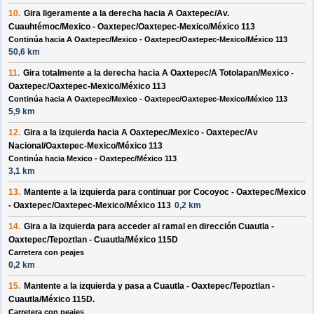
10.
Gira ligeramente a la
derecha
hacia
A Oaxtepec
/
Av.
Cuauhtémoc
/
Mexico - Oaxtepec
/
Oaxtepec-Mexico
/
México 113
Continúa hacia A Oaxtepec/Mexico - Oaxtepec/Oaxtepec-Mexico/México 113
50,6 km
11.
Gira totalmente a la
derecha
hacia
A Oaxtepec
/
A Totolapan
/
Mexico -
Oaxtepec
/
Oaxtepec-Mexico
/
México 113
Continúa hacia A Oaxtepec/Mexico - Oaxtepec/Oaxtepec-Mexico/México 113
5,9 km
12.
Gira a la
izquierda
hacia
A Oaxtepec
/
Mexico - Oaxtepec
/
Av
Nacional
/
Oaxtepec-Mexico
/
México 113
Continúa hacia Mexico - Oaxtepec/México 113
3,1 km
13.
Mantente a la
izquierda
para continuar por
Cocoyoc - Oaxtepec
/
Mexico
- Oaxtepec
/
Oaxtepec-Mexico
/
México 113
0,2 km
14.
Gira a la
izquierda
para acceder al ramal en dirección
Cuautla -
Oaxtepec
/
Tepoztlan - Cuautla
/
México 115D
Carretera con peajes
0,2 km
15.
Mantente a la
izquierda
y pasa a
Cuautla - Oaxtepec
/
Tepoztlan -
Cuautla
/
México 115D
.
Carretera con peajes