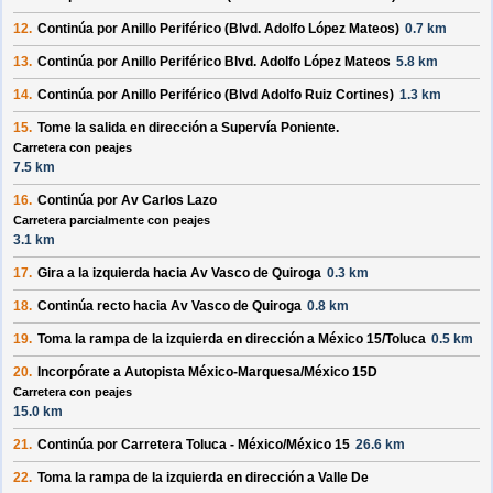
12.
Continúa por
Anillo Periférico (Blvd. Adolfo López Mateos)
0.7 km
13.
Continúa por
Anillo Periférico Blvd. Adolfo López Mateos
5.8 km
14.
Continúa por
Anillo Periférico (Blvd Adolfo Ruiz Cortines)
1.3 km
15.
Tome la salida en dirección a
Supervía Poniente
.
Carretera con peajes
7.5 km
16.
Continúa por
Av Carlos Lazo
Carretera parcialmente con peajes
3.1 km
17.
Gira a la
izquierda
hacia
Av Vasco de Quiroga
0.3 km
18.
Continúa recto hacia
Av Vasco de Quiroga
0.8 km
19.
Toma la rampa de la
izquierda
en dirección a
México 15/Toluca
0.5 km
20.
Incorpórate a
Autopista México-Marquesa/México 15D
Carretera con peajes
15.0 km
21.
Continúa por
Carretera Toluca - México/México 15
26.6 km
22.
Toma la rampa de la
izquierda
en dirección a
Valle De