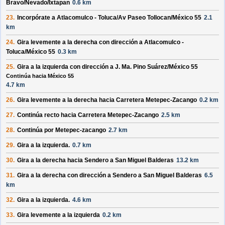
Bravo/Nevado/Ixtapan
0.6 km
23.
Incorpórate a
Atlacomulco - Toluca/Av Paseo Tollocan/México 55
2.1
km
24.
Gira levemente a la
derecha
con dirección a
Atlacomulco -
Toluca/México 55
0.3 km
25.
Gira a la
izquierda
con dirección a
J. Ma. Pino Suárez/México 55
Continúa hacia México 55
4.7 km
26.
Gira levemente a la
derecha
hacia
Carretera Metepec-Zacango
0.2 km
27.
Continúa recto hacia
Carretera Metepec-Zacango
2.5 km
28.
Continúa por
Metepec-zacango
2.7 km
29.
Gira a la
izquierda
.
0.7 km
30.
Gira a la
derecha
hacia
Sendero a San Miguel Balderas
13.2 km
31.
Gira a la
derecha
con dirección a
Sendero a San Miguel Balderas
6.5
km
32.
Gira a la
izquierda
.
4.6 km
33.
Gira levemente a la
izquierda
0.2 km