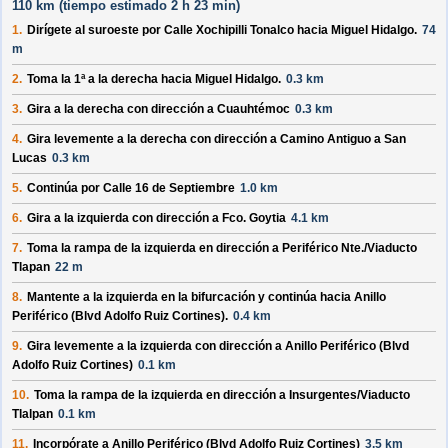
110 km (
tiempo estimado
2 h 23 min)
1.
Dirígete al
suroeste
por
Calle Xochipilli Tonalco
hacia
Miguel Hidalgo
.
74
m
2.
Toma la 1ª a la
derecha
hacia
Miguel Hidalgo
.
0.3 km
3.
Gira a la
derecha
con dirección a
Cuauhtémoc
0.3 km
4.
Gira levemente a la
derecha
con dirección a
Camino Antiguo a San
Lucas
0.3 km
5.
Continúa por
Calle 16 de Septiembre
1.0 km
6.
Gira a la
izquierda
con dirección a
Fco. Goytia
4.1 km
7.
Toma la rampa de la
izquierda
en dirección a
Periférico Nte./Viaducto
Tlapan
22 m
8.
Mantente a la
izquierda
en la bifurcación y continúa hacia
Anillo
Periférico (Blvd Adolfo Ruiz Cortines)
.
0.4 km
9.
Gira levemente a la
izquierda
con dirección a
Anillo Periférico (Blvd
Adolfo Ruiz Cortines)
0.1 km
10.
Toma la rampa de la
izquierda
en dirección a
Insurgentes/Viaducto
Tlalpan
0.1 km
11.
Incorpórate a
Anillo Periférico (Blvd Adolfo Ruiz Cortines)
3.5 km