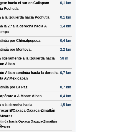
ígete hacia el
sur
en
Cuilapam
0,1 km
ia
Pochutla
a a la
izquierda
hacia
Pochutla
0,1 km
a la 2.ª a la
derecha
hacia
A
1,4 km
zompa
tinúa por
Chimalpopoca
.
0,4 km
tinúa por
Montoya
.
2,2 km
a ligeramente a la
izquierda
hacia
58 m
te Alban
te Alban
continúa hacia la
derecha
0,7 km
ta
AV.Mexicapan
tinúa por
La Paz
.
0,7 km
orpórate a
A Monte Alban
0,4 km
a a la
derecha
hacia
1,5 km
rocarril/Oaxaca Oaxaca-Zimatlán
Álvarez
tinúa hacia Oaxaca Oaxaca-Zimatlán
Álvarez