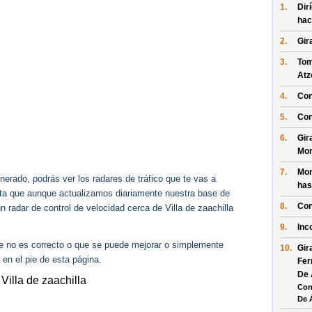
1.
Dir
hac
2.
Gir
3.
Tom
At
4.
Con
5.
Con
6.
Gir
Mon
7.
Mon
erado, podrás ver los radares de tráfico que te vas a
has
enta que aunque actualizamos diariamente nuestra base de
8.
Con
n radar de control de velocidad cerca de Villa de zaachilla
9.
Inc
ue no es correcto o que se puede mejorar o simplemente
10.
Gir
 en el pie de esta página.
Fer
De 
Villa de zaachilla
Con
De 