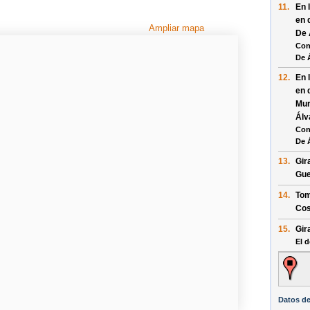
11.
En 
en 
Ampliar mapa
De 
Con
De 
12.
En 
en 
Mur
Álv
Con
De 
13.
Gir
Gue
14.
Tom
Cos
15.
Gir
El d
Datos d