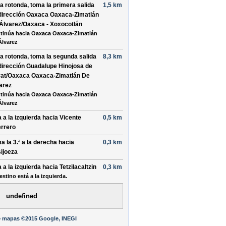
la rotonda, toma la
primera
salida
1,5 km
dirección
Oaxaca Oaxaca-Zimatlán
Álvarez/Oaxaca - Xoxocotlán
tinúa hacia Oaxaca Oaxaca-Zimatlán
Álvarez
la rotonda, toma la
segunda
salida
8,3 km
dirección
Guadalupe Hinojosa de
at/Oaxaca Oaxaca-Zimatlán De
arez
tinúa hacia Oaxaca Oaxaca-Zimatlán
Álvarez
a a la
izquierda
hacia
Vicente
0,5 km
rrero
a la 3.ª a la
derecha
hacia
0,3 km
ijoeza
a a la
izquierda
hacia
Tetzilacaltzin
0,3 km
estino está a la izquierda.
undefined
e mapas ©2015 Google, INEGI