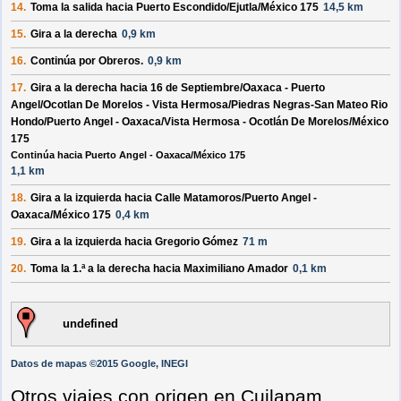
14.
Toma la salida hacia
Puerto Escondido/Ejutla/México 175
14,5 km
15.
Gira a la
derecha
0,9 km
16.
Continúa por
Obreros
.
0,9 km
17.
Gira a la
derecha
hacia
16 de Septiembre/Oaxaca - Puerto
Angel/Ocotlan De Morelos - Vista Hermosa/Piedras Negras-San Mateo Rio
Hondo/Puerto Angel - Oaxaca/Vista Hermosa - Ocotlán De Morelos/México
175
Continúa hacia Puerto Angel - Oaxaca/México 175
1,1 km
18.
Gira a la
izquierda
hacia
Calle Matamoros/Puerto Angel -
Oaxaca/México 175
0,4 km
19.
Gira a la
izquierda
hacia
Gregorio Gómez
71 m
20.
Toma la 1.ª a la
derecha
hacia
Maximiliano Amador
0,1 km
undefined
Datos de mapas ©2015 Google, INEGI
Otros viajes con origen en Cuilapam