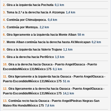
2.
Gira a la
izquierda
hacia
Pochutla
0,1 km
3.
Toma la 2.ª a la
derecha
hacia
A Atzompa
1,4 km
4.
Continúa por
Chimalpopoca
.
0,4 km
5.
Continúa por
Montoya
.
2,2 km
6.
Gira ligeramente a la
izquierda
hacia
Monte Alban
58 m
7.
Monte Alban
continúa hacia la
derecha
hasta
AV.Mexicapan
0,2 km
8.
Gira a la
izquierda
hacia
Valerio Trujano
1,1 km
9.
Gira a la
derecha
hacia
Periférico
1,5 km
10.
Gira a la
derecha
hacia
Oaxaca - Puerto Angel/Oaxaca - Puerto
Escondido/México 131/México 175
0,1 km
11.
Gira ligeramente a la
izquierda
hacia
Oaxaca - Puerto Angel/Oaxaca -
Puerto Escondido/México 131/México 175
51 m
12.
Gira ligeramente a la
derecha
hacia
Oaxaca - Puerto Angel/Oaxaca -
Puerto Escondido/México 131/México 175
14,1 km
13.
Continúa recto hacia
Oaxaca - Puerto Angel/Piedras Negras-San
Mateo Rio Hondo/México 175
7,6 km