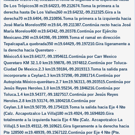
De Los Trópicos38 m19.64223,-99.212674.Toma la primera a la
derecha hasta De Los Valles260 m19.64232,-99.212325.Gira a la
derecha70 m19.6404,-99.210856.Toma la primera a la izquierda hacia
José María Morelos950 m19.64,-99.211387.Continúa recto hacia José
María Morelos400 m19.64342,-99.20378.Continúa por Ejército
Mexicano.290 m19.64398,-99.19999.Toma el ramal en dirección
Tepalcapa/​La quebrada350 m19.64429,-99.197210.Gira ligeramente a
la derecha hacia Queretaro -
México5.6 km19.64177,-99.1954611.Continúa por Carr Mexico
Queretaro KM 32.1.0 km19.59878,-99.1974812.Continúa por Toluca-
Ciudad De Mexico.2.3 km19.59184,-99.2019313.Toma la salida para
incorporarte a Ceylan1.3 km19.57298,-99.2081714.Continúa por
Autopista México-querétaro.2.7 km19.56313,-99.203515.Continúa por
Jesús Reyes Heroles.1.0 km19.55234,-99.1846216.Continúa por
Toluca.1.4 km19.54377,-99.1827517.Continúa por Jesús Reyes
Heroles.2.8 km19.53174,-99.1804218.Continúa por
Ceylan.1.8 km19.50739,-99.1754119.Toma la salida hacia Eje 4 Nte
(Calz. Azcapotzalco La Villa)180 m19.4924,-99.1694820.Gira
totalmente a la izquierda hacia Eje 4 Nte (Calz. Azcapotzalco La
Villa)1.5 km19.49112,-99.169621.Gira ligeramente a la derecha hacia
Pte 128500 m19.48939,-99.1567122.Continúa por Eje 4 Nte (Pte.