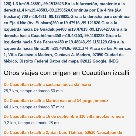
128).1.3 km19.48891,-99.1518523.En la bifurcación, mantente a la
derecha1.4 km19.48583,-99.1396524.Continúa por Eje 4 Nte (Av.
Euskaro).700 m19.4811,-99.1278825.Gira a la derecha para continuar
en Eje 4 Nte (Av. Euskaro)260 m19.47916,-99.121826.Gira a la
izquierda hacia De Guadalupe400 m19.47819,-99.1196427.Gira a la
derecha hacia Cuauhtémoc350 m19.48153,-99.1183228.Gira a la
izquierda hacia 5 de Febrero450 m19.48048,-99.1151129.Gira a la
izquierda hacia Mina130 m19.48436,-99.11374 Plaza de las Americas
1, Villa Gustavo a Madero, Gustavo A. Madero, 07050 Ciudad de
México, Distrito Federal Datos del mapa ©2012 Google, INEGI
Otros viajes con origen en Cuautitlan izcalli
De Cuautitlan izcalli a castana nueva sta maria
28,7 km, tiempo estimado 50 min
De Cuautitlan izcalli a Marina nacional 54 jorge jimenez
44.1 km, tiempo estimado 37 mins
De Cuautitlan izcalli a 16 de septiembre 110 villa nicolas romero
9,2 km, tiempo estimado 28 min
De Cuautitlan Izcalli a 2, San Luis Tlatilco, 53630 Naucalpan de