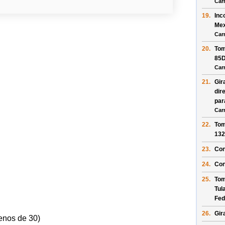
Car
19.
Inc
Mex
Car
20.
Tom
85
Car
21.
Gir
dir
pa
Car
22.
Tom
132
23.
Con
24.
Con
25.
Tom
Tul
Fed
26.
Gir
enos de 30)