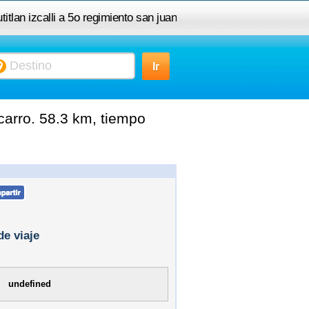
itlan izcalli a 5o regimiento san juan
teotihuaan
carro. 58.3 km, tiempo
de viaje
undefined