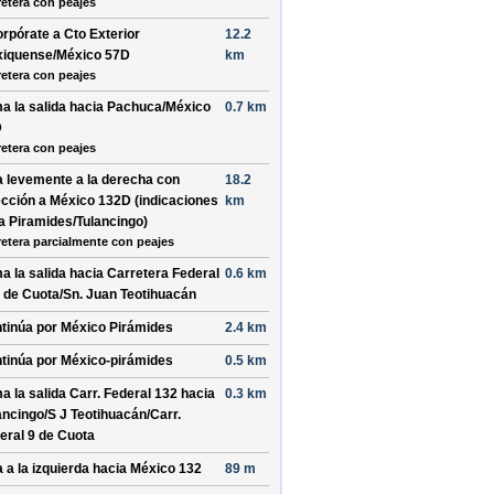
retera con peajes
orpórate a
Cto Exterior
12.2
iquense
/
México 57D
km
retera con peajes
a la salida hacia
Pachuca
/
México
0.7 km
D
retera con peajes
a levemente a la
derecha
con
18.2
ección a
México 132D
(indicaciones
km
ra
Piramides
/
Tulancingo
)
retera parcialmente con peajes
a la salida hacia
Carretera Federal
0.6 km
 de Cuota
/
Sn. Juan Teotihuacán
tinúa por
México Pirámides
2.4 km
tinúa por
México-pirámides
0.5 km
a la salida
Carr. Federal 132
hacia
0.3 km
ancingo
/
S J Teotihuacán
/
Carr.
eral 9 de Cuota
a a la
izquierda
hacia
México 132
89 m