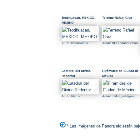
Teotihuacan, MEXICO,
Terreno Rafael Cruz
ΜΕΞΙΚΟ
Autor: kmousliadis
Autor: DEO construccion
Catedral del Divino
Pirámides de Ciudad de
Redentor
México
Autor: blenzco
Autor: J.Monge-Najera
* Las imágenes de Panoramio están bajo