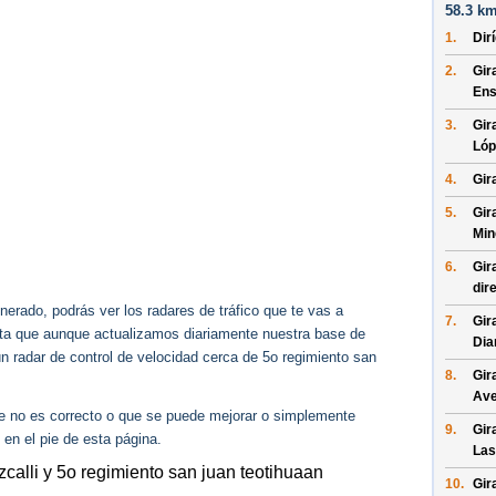
58.3 km
1.
Dir
2.
Gir
En
3.
Gir
Lóp
4.
Gir
5.
Gir
Min
6.
Gir
dir
erado, podrás ver los radares de tráfico que te vas a
7.
Gir
enta que aunque actualizamos diariamente nuestra base de
Dia
ún radar de control de velocidad cerca de 5o regimiento san
8.
Gir
Ave
ue no es correcto o que se puede mejorar o simplemente
9.
Gir
 en el pie de esta página.
Las
zcalli y 5o regimiento san juan teotihuaan
10.
Gir