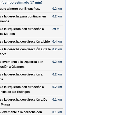
 (
tiempo estimado
57 min)
ígete al
norte
por
Ensueños
.
0.2 km
a a la
derecha
para continuar en
0.2 km
sueños
a a la
izquierda
con dirección a
29 m
ez Mateos
a a la
derecha
con dirección a
Lirio
0.4 km
a a la
derecha
con dirección a
Calle
0.2 km
erva
a levemente a la
izquierda
con
0.2 km
ección a
Gigantes
a a la
derecha
con dirección a
0.2 km
na
a a la
izquierda
con dirección a
0.2 km
nida de las Esfinges
a a la
derecha
con dirección a
De
0.1 km
 Musas
a levemente a la
derecha
con
0.1 km