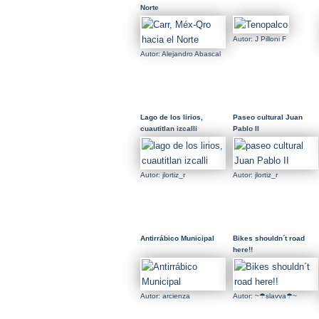
Norte
Autor: J Pilloni F
Autor: Alejandro Abascal
Lago de los lirios,
Paseo cultural Juan
cuautitlan izcalli
Pablo II
Autor: jlortiz_r
Autor: jlortiz_r
Antirrábico Municipal
Bikes shouldn´t road
here!!
Autor: arcienza
Autor: ~☂slavva☂~