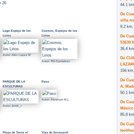
o 26
44.1 km
De Cuau
villa n
9,2 km,
Lago Espejo de los
Cosmos, Espejos de los
De Cuau
Lirios
Lirios
53630 
36,4 km
Autor: Alex Lopez M
De CUA
Autor: RS-Camaleon
LAZAR
156 km,
De Cuau
PARQUE DE LA
Paso
A. Made
ESCULTURAS
50.1 km
Autor: Abraham M.L.
De Cuau
Autor: jlortiz_r
México
85,8 km
De Cuau
teotihu
Plaza de Toros el
Vias de ferrocarril