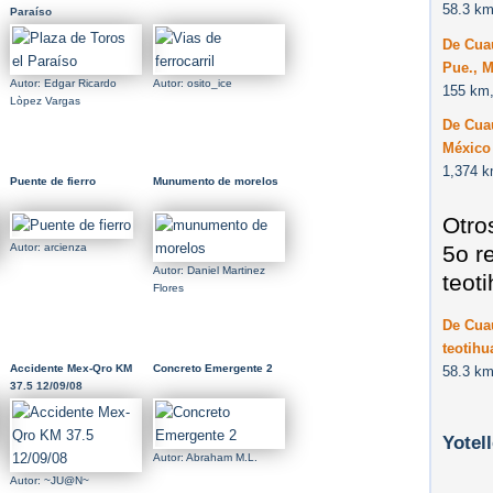
58.3 km
Paraíso
De Cuau
Pue., 
Autor: Edgar Ricardo
Autor: osito_ice
155 km,
Lòpez Vargas
De Cuau
México
1,374 k
Puente de fierro
Munumento de morelos
Otro
5o r
Autor: arcienza
Autor: Daniel Martinez
teot
Flores
De Cuau
teotihu
Accidente Mex-Qro KM
Concreto Emergente 2
58.3 km
37.5 12/09/08
Yotel
Autor: Abraham M.L.
Autor: ~JU@N~