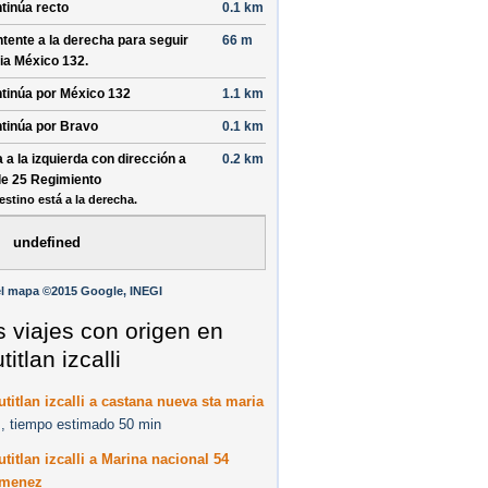
tinúa recto
0.1 km
tente a la
derecha
para seguir
66 m
ia
México 132
.
tinúa por
México 132
1.1 km
tinúa por
Bravo
0.1 km
a a la
izquierda
con dirección a
0.2 km
le 25 Regimiento
estino está a la derecha.
undefined
l mapa ©2015 Google, INEGI
s viajes con origen en
itlan izcalli
titlan izcalli a castana nueva sta maria
, tiempo estimado 50 min
titlan izcalli a Marina nacional 54
imenez