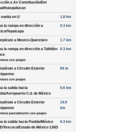
ección a
Av Constitución
/
Del
al
/
Huixquilucan
 vuelta en
U
1.8 km
a la rampa en dirección a
0.3 km
ico
/
Tepalcapa
orpórate a
Mexico-Queretaro
1.7 km
a la rampa en dirección a
Tultitlán-
0.3 km
uca
retera con peajes
orpórate a
Circuito Exterior
84 m
iquense
retera con peajes
a la salida hacia
0.6 km
bla
/
Aeropuerto C.d. de México
orpórate a
Circuito Exterior
14.9
iquense
km
retera parcialmente con peajes
a la salida hacia
Puebla
/
México
0.3 km
0D
/
Texcoco
/
Estado de México 136D