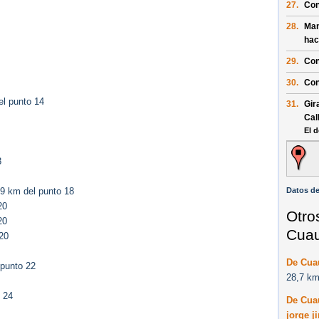
27.
Con
28.
Man
hac
29.
Con
30.
Con
l punto 14
31.
Gir
Cal
El d
8
Datos de
9 km del punto 18
20
Otro
20
Cuaut
20
De Cuau
 punto 22
28,7 km
 24
De Cuau
jorge j