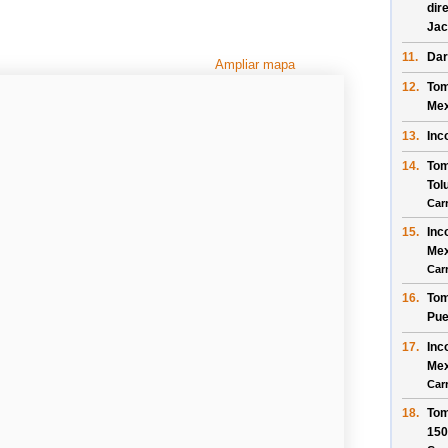
dir
Jac
11.
Dar
Ampliar mapa
12.
Tom
Mex
13.
Inc
14.
Tom
Tol
Car
15.
Inc
Mex
Car
16.
Tom
Pue
17.
Inc
Mex
Car
18.
Tom
15