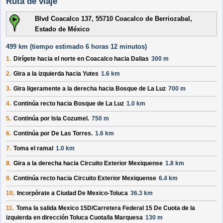
Ruta de viaje
Blvd Coacalco 137, 55710 Coacalco de Berriozabal,
Estado de México
499 km (
tiempo estimado
6 horas 12 minutos)
1.
Dirígete hacia el
norte
en
Coacalco
hacia
Dalias
300 m
2.
Gira a la izquierda hacia
Yutes
1.6 km
3.
Gira ligeramente a la derecha hacia
Bosque de La Luz
700 m
4.
Continúa recto hacia
Bosque de La Luz
1.0 km
5.
Continúa por
Isla Cozumel
.
750 m
6.
Continúa por
De Las Torres
.
1.6 km
7.
Toma el ramal
1.0 km
8.
Gira a la derecha hacia
Circuito Exterior Mexiquense
1.8 km
9.
Continúa recto hacia
Circuito Exterior Mexiquense
6.4 km
10.
Incorpórate a
Ciudad De Mexico-Toluca
36.3 km
11.
Toma la salida
Mexico 15D/
Carretera Federal 15 De Cuota
de la
izquierda en dirección
Toluca Cuota/
la Marquesa
130 m