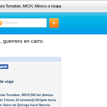
ista Tomatlan, MICH, México a Ixtapa
zihuatanejo, guerrero
 guerrero en carro.
de viaje
ista Tomatlan, MICH 262 km (tiempo
o 3 horas 12 minutos)1.Dirígete hacia
en Vasco de Quiroga hacia Narciso