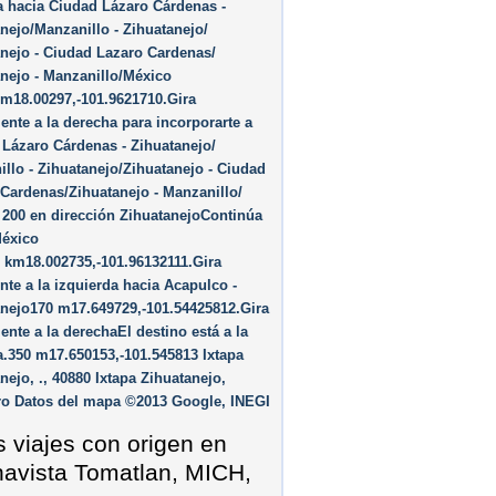
a hacia Ciudad Lázaro Cárdenas -
nejo/​Manzanillo - Zihuatanejo/​
nejo - Ciudad Lazaro Cardenas/​
nejo - Manzanillo/​México
m18.00297,-101.9621710.Gira
ente a la derecha para incorporarte a
Lázaro Cárdenas - Zihuatanejo/​
llo - Zihuatanejo/​Zihuatanejo - Ciudad
Cardenas/​Zihuatanejo - Manzanillo/​
 200 en dirección ZihuatanejoContinúa
México
 km18.002735,-101.96132111.Gira
nte a la izquierda hacia Acapulco -
nejo170 m17.649729,-101.54425812.Gira
ente a la derechaEl destino está a la
.350 m17.650153,-101.545813 Ixtapa
nejo, ., 40880 Ixtapa Zihuatanejo,
ro Datos del mapa ©2013 Google, INEGI
s viajes con origen en
avista Tomatlan, MICH,