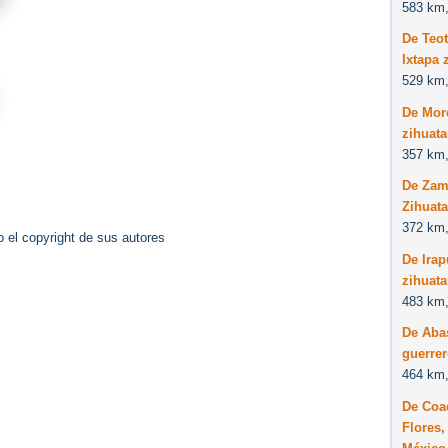
583 km,
De Teot
Ixtapa 
529 km,
De More
zihuata
357 km,
De Zam
Zihuata
372 km,
 el copyright de sus autores
De Irap
zihuata
483 km,
De Abas
guerre
464 km,
De Coac
Flores,