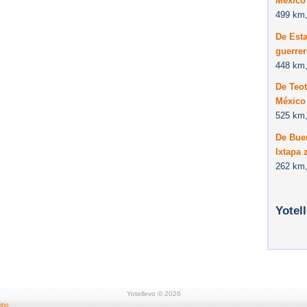
México 
499 km,
De Esta
guerre
448 km,
De Teo
México 
525 km,
De Bue
Ixtapa 
262 km,
Yotel
Yotellevo © 2026
tio