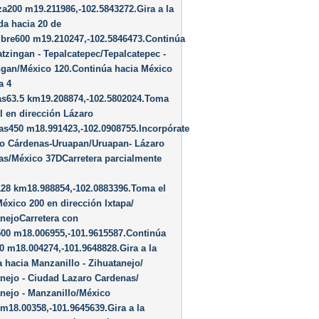
a200 m19.211986,-102.5843272.Gira a la
da hacia 20 de
bre600 m19.210247,-102.5846473.Continúa
tzingan - Tepalcatepec/​Tepalcatepec -
gan/​México 120.Continúa hacia México
a 4
as63.5 km19.208874,-102.5802024.Toma
l en dirección Lázaro
as450 m18.991423,-102.0908755.Incorpórate
ro Cárdenas-Uruapan/​Uruapan- Lázaro
s/​México 37DCarretera parcialmente
128 km18.988854,-102.0883396.Toma el
éxico 200 en dirección Ixtapa/​
nejoCarretera con
500 m18.006955,-101.9615587.Continúa
0 m18.004274,-101.9648828.Gira a la
 hacia Manzanillo - Zihuatanejo/​
nejo - Ciudad Lazaro Cardenas/​
nejo - Manzanillo/​México
m18.00358,-101.9645639.Gira a la