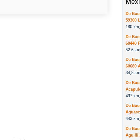
Méxi
De Bue
59300 
180 km,
De Bue
60440 
52.6 km
De Bue
60680 
34,8 km
De Bue
Acapul
497 km,
De Bue
Aguasc
443 km,
De Bue
Aguilil