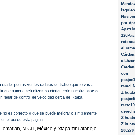
Mendoz
izquier
Noviem
por Apa
Apatzin
120Pas
rotond
el rama
Cárden
a Láza
Cárdena
con
peajes
erado, podrás ver los radares de tráfico que te vas a
ramal M
enta que aunque actualizamos diariamente nuestra base de
Zihuata
ún radar de control de velocidad cerca de Ixtapa
peajes
.
recto19
derecha
ue no es correcto o que se puede mejorar o simplemente
Zihuata
 en el pie de esta página.
Zihuata
 Tomatlan, MICH, México y Ixtapa zihuatanejo,
200270 