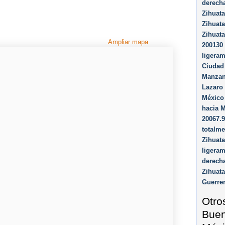
derech
Zihuata
Zihuata
Zihuata
Ampliar mapa
200130 
ligeram
Ciudad 
Manzani
Lazaro 
México
hacia 
20067.9
totalme
Zihuata
ligeram
derecha
Zihuata
Guerre
Otro
Buen