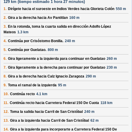
129 km (
tiempo estimado
1 hora 27 minutos)
1.
Dirígete hacia el
suroeste
en
Indios Verdes
hacia
Glorieta Colón
550 m
2.
Gira a la derecha hacia
Av Pantitlan
160 m
3.
En la rotonda, toma la
cuarta
salida en dirección
Adolfo López
Mateos
1.3 km
4.
Continúa por
Crisóstomo Bonilla
.
240 m
5.
Continúa por
Guelatao
.
800 m
6.
Gira ligeramente a la izquierda para continuar en
Guelatao
260 m
7.
Gira ligeramente a la derecha para continuar por
Guelatao
230 m
8.
Gira a la derecha hacia
Calz Ignacio Zaragoza
290 m
9.
Toma el ramal de la izquierda
95 m
10.
Continúa recto
4.1 km
11.
Continúa recto hacia
Carretera Federal 150 De Cuota
118 km
12.
Toma la salida hacia
Carril de San Cristóbal
240 m
13.
Gira a la izquierda hacia
Carril de San Cristóbal
62 m
14.
Gira a la izquierda para incorporarte a
Carretera Federal 150 De