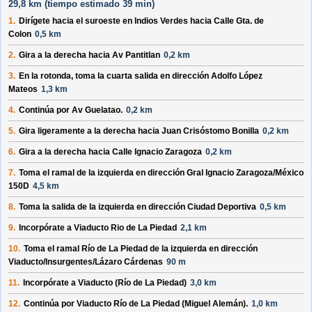
29,8 km (
tiempo estimado
39 min)
1.
Dirígete hacia el
suroeste
en
Indios Verdes
hacia
Calle Gta. de
Colon
0,5 km
2.
Gira a la
derecha
hacia
Av Pantitlan
0,2 km
3.
En la rotonda, toma la
cuarta
salida en dirección
Adolfo López
Mateos
1,3 km
4.
Continúa por
Av Guelatao
.
0,2 km
5.
Gira ligeramente a la
derecha
hacia
Juan Crisóstomo Bonilla
0,2 km
6.
Gira a la
derecha
hacia
Calle Ignacio Zaragoza
0,2 km
7.
Toma el ramal de la
izquierda
en dirección
Gral Ignacio Zaragoza/México
150D
4,5 km
8.
Toma la salida de la
izquierda
en dirección
Ciudad Deportiva
0,5 km
9.
Incorpórate a
Viaducto Rio de La Piedad
2,1 km
10.
Toma el ramal
Río de La Piedad
de la
izquierda
en dirección
Viaducto/Insurgentes/Lázaro Cárdenas
90 m
11.
Incorpórate a
Viaducto (Río de La Piedad)
3,0 km
12.
Continúa por
Viaducto Río de La Piedad (Miguel Alemán)
.
1,0 km