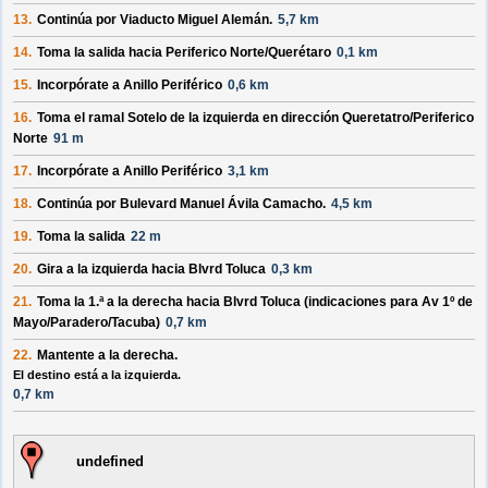
13.
Continúa por
Viaducto Miguel Alemán
.
5,7 km
14.
Toma la salida hacia
Periferico Norte/Querétaro
0,1 km
15.
Incorpórate a
Anillo Periférico
0,6 km
16.
Toma el ramal
Sotelo
de la
izquierda
en dirección
Queretatro/Periferico
Norte
91 m
17.
Incorpórate a
Anillo Periférico
3,1 km
18.
Continúa por
Bulevard Manuel Ávila Camacho
.
4,5 km
19.
Toma la salida
22 m
20.
Gira a la
izquierda
hacia
Blvrd Toluca
0,3 km
21.
Toma la 1.ª a la
derecha
hacia
Blvrd Toluca
(indicaciones para
Av 1º de
Mayo/Paradero/Tacuba
)
0,7 km
22.
Mantente a la
derecha
.
El destino está a la izquierda.
0,7 km
undefined